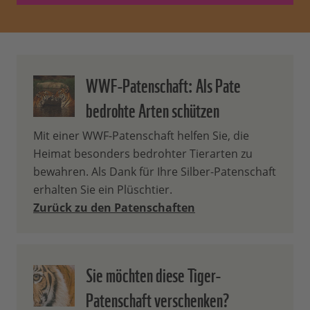
unterscheiden sie sich darin, dass zum
einen der Inhalt Ihres Begrüßungspakets
höherwertiger wird. Gold-Paten erhalten
zudem einmal jährlich ein kleines
WWF-Patenschaft: Als Pate
Geschenk. Zum anderen erhalten Sie mit
wachsendem Beitrag auch zusätzliche,
bedrohte Arten schützen
exklusive Infos aus den Projekten Ihrer
Mit einer WWF-Patenschaft helfen Sie, die
Patenschaft.
Heimat besonders bedrohter Tierarten zu
Wie viel von meinem
bewahren. Als Dank für Ihre Silber-Patenschaft
erhalten Sie ein Plüschtier.
Patenbeitrag wird direkt für
Zurück zu den Patenschaften
meine Patenschaft verwendet?
70 % Ihres Patenbeitrags wird
Sie möchten diese Tiger-
unmittelbar und direkt zum Schutz der
Patenschaft verschenken?
von Ihnen ausgewählten, bedrohten