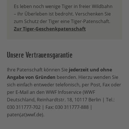
Tierart und ihres Lebensraumes
Es leben noch wenige Tiger in freier Wildbahn
eingesetzt. Dabei hilft Ihre Patenschaft
– ihr Überleben ist bedroht. Verschenken Sie
gleich fünffach: 1. trägt sie zum Schutz
zum Schutz der Tiger eine Tiger-Patenschaft.
von Lebensräumen bei, 2. hilft sie bei der
Zur Tiger-Geschenkpatenschaft
Ausweitung von Schutzgebieten, 3.
ermöglicht sie, Wilderei effektiv zu
bekämpfen, 4. stärkt sie die
Unsere Vertrauensgarantie
Umweltbildung, 5. hilft sie dabei,
Wildhüter auszubilden. Mit 30 % Ihres
Ihre Patenschaft können Sie
jederzeit und ohne
Beitrags unterstützen Sie auch unsere
Angabe von Gründen
beenden. Hierzu wenden Sie
weltweite Arbeit für den Natur- und
sich einfach entweder telefonisch, per Post, Fax oder
Umweltschutz - immer dort, wo unsere
per E-Mail an den WWF Infoservice (WWF
Hilfe am dringendsten gebraucht wird.
Deutschland, Reinhardtstr. 18, 10117 Berlin | Tel.:
Wie lange läuft eine
030 311777-702 | Fax: 030 311777-888 |
paten(at)wwf.de).
Patenschaft?