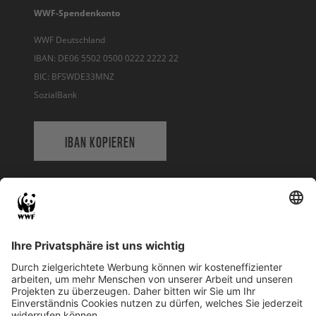
WWF-Spendenkonto
WWF Deutschland
IBAN: DE06 5502 0500 0222 2222 22
BIC: BFSWDE33MNZ
SozialBank
IBAN KOPIEREN
QR-CODE FÜR BANKING-APP
WWF Deutschland
Reinhardtstr. 18
10117 Berlin
Tel.: 030-311 777 700