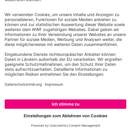
Ihre Spende kann steuerlich geltend gemacht werden
Registriert als Stiftung WWF Deutschland, Senatsverwaltung für
Justiz Berlin, Az: 3416/976/2
Umsatzsteuer-Identifikationsnummer: DE 114236103
Freistellungsbescheid: Als gemeinnützige Körperschaft befreit
von der Körperschaftssteuer gem. §5 I 9 KStg. unter der
Steuernummer 27/641/09321
© WWF Deutschland 2026