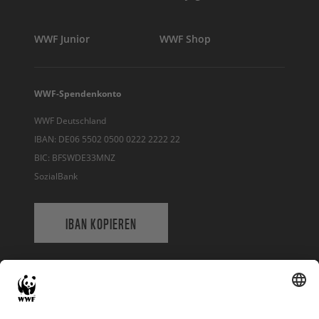
WWF Junior
WWF Shop
WWF-Spendenkonto
WWF Deutschland
IBAN: DE06 5502 0500 0222 2222 22
BIC: BFSWDE33MNZ
SozialBank
IBAN KOPIEREN
QR-CODE FÜR BANKING-APP