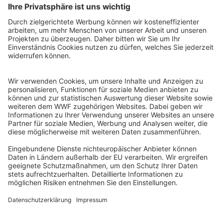
WWF Deutschland
Reinhardtstr. 18
10117 Berlin
Tel.: 030-311 777 700
Ihre Spende kann steuerlich geltend gemacht werden
Registriert als Stiftung WWF Deutschland, Senatsverwaltung für
Justiz Berlin, Az: 3416/976/2
Umsatzsteuer-Identifikationsnummer: DE 114236103
Freistellungsbescheid: Als gemeinnützige Körperschaft befreit
von der Körperschaftssteuer gem. §5 I 9 KStg. unter der
Steuernummer 27/641/09321
© WWF Deutschland 2026