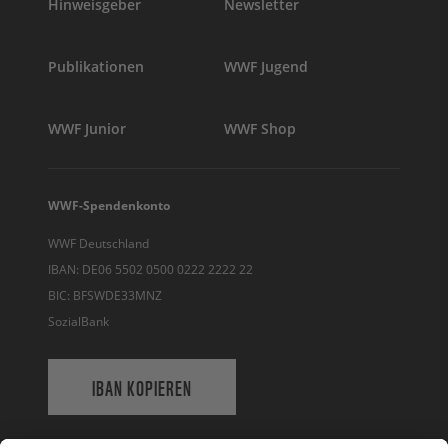
Hinweisgeber
Newsletter
Publikationen
WWF Jugend
WWF Junior
WWF Shop
WWF-Spendenkonto
WWF Deutschland
IBAN: DE06 5502 0500 0222 2222 22
BIC: BFSWDE33MNZ
SozialBank
IBAN KOPIEREN