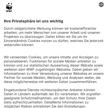
QR-CODE FÜR BANKING-APP
WWF Deutschland
Reinhardtstr. 18
10117 Berlin
Tel.: 030-311 777 700
Ihre Spende kann steuerlich geltend gemacht werden
Registriert als Stiftung WWF Deutschland, Senatsverwaltung für
Justiz Berlin, Az: 3416/976/2
Umsatzsteuer-Identifikationsnummer: DE 114236103
Freistellungsbescheid: Als gemeinnützige Körperschaft befreit
von der Körperschaftssteuer gem. §5 I 9 KStg. unter der
Steuernummer 27/641/09321
© WWF Deutschland 2026