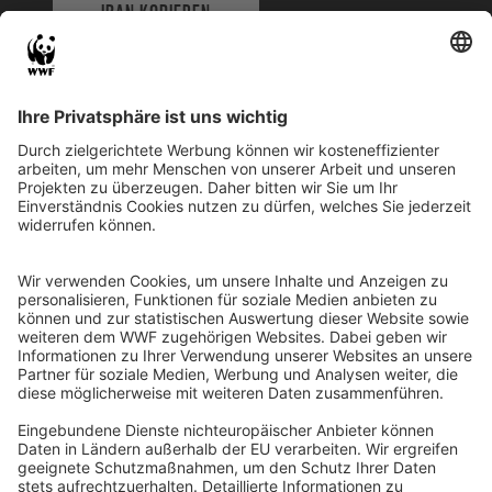
IBAN KOPIEREN
QR-CODE FÜR BANKING-APP
WWF Deutschland
Reinhardtstr. 18
10117 Berlin
Tel.: 030-311 777 700
Ihre Spende kann steuerlich geltend gemacht werden
Registriert als Stiftung WWF Deutschland, Senatsverwaltung für
Justiz Berlin, Az: 3416/976/2
Umsatzsteuer-Identifikationsnummer: DE 114236103
Freistellungsbescheid: Als gemeinnützige Körperschaft befreit
von der Körperschaftssteuer gem. §5 I 9 KStg. unter der
Steuernummer 27/641/09321