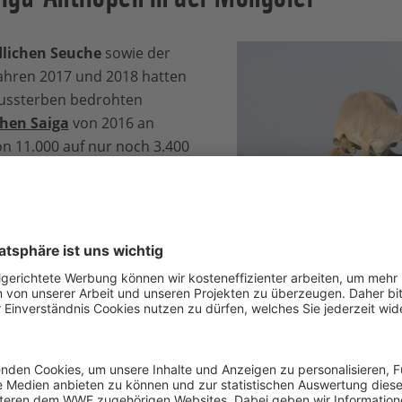
dlichen Seuche
sowie der
Jahren 2017 und 2018 hatten
Aussterben bedrohten
hen Saiga
von 2016 an
on 11.000 auf nur noch 3.400
ung, die vom WWF Mongolei
um von September bis
ührt wurde, hat sich die
n der Mongolei erholt
– es
ere
gezählt.
Saiga-Antilope © Wild Wond
Shpilenok / WWF
ndet für den Saiga-Schutz elf
über hinaus werden Wasserquellen wiederhergestellt und die
F Deutschland unterstützt den WWF Mongolei finanziell.