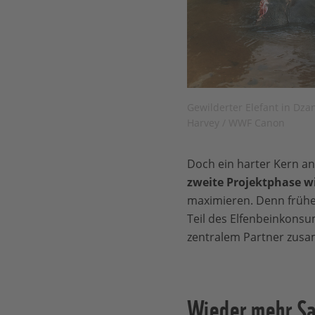
Gewilderter Elefant in Dz
Harvey / WWF Canon
Doch ein harter Kern an
zweite Projektphase w
maximieren. Denn frühe
Teil des Elfenbeinkons
zentralem Partner zus
Wieder mehr Sa