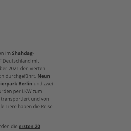
en im
Shahdag-
F Deutschland mit
er 2021 den vierten
ich durchgeführt.
Neun
ierpark Berlin
und zwei
urden per LKW zum
 transportiert und von
le Tiere haben die Reise
rden die
ersten 20