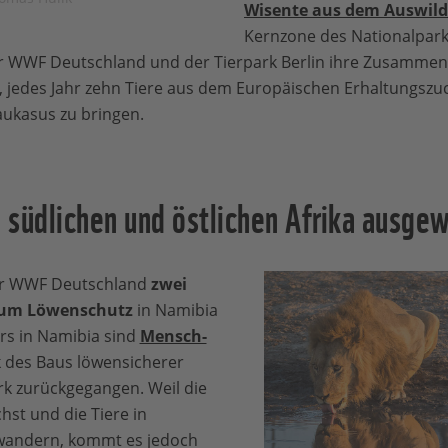
Wisente aus dem Auswil
Kernzone des Nationalpark
er WWF Deutschland und der Tierpark Berlin ihre Zusammena
st, jedes Jahr zehn Tiere aus dem Europäischen Erhaltungs
Kaukasus zu bringen.
südlichen und östlichen Afrika ausgew
der WWF Deutschland
zwei
 zum Löwenschutz
in Namibia
s in Namibia sind
Mensch-
 des Baus löwensicherer
rk zurückgegangen. Weil die
st und die Tiere in
wandern, kommt es jedoch