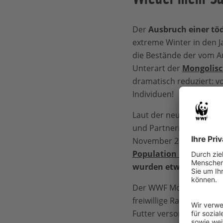
Der
Ausbruch einer tö
extreme Winter in den 
die Bestände der vom 
Unterart der
Mongolisc
dramatisch reduziert: v
Individuen!
Laut der neuesten Zähl
und Partnern im Zeitra
November 2021 durchgef
Population der Saiga i
wurden etwa 10.000 Ti
Der WWF Mongolei entse
freiwillige Ranger. Dar
Futter versorgt. Der WW