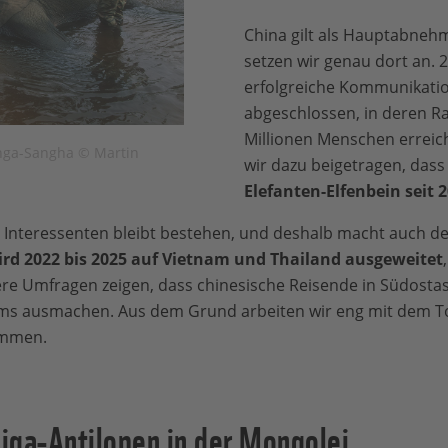
China gilt als Hauptabne
setzen wir genau dort an. 
erfolgreiche Kommunikat
abgeschlossen, in deren R
Millionen Menschen erreic
anga-Sangha © Martin
wir dazu beigetragen, dass
Elefanten-Elfenbein seit 
 Interessenten bleibt bestehen, und deshalb macht auch de
ird 2022 bis 2025 auf Vietnam und Thailand ausgeweitet
re Umfragen zeigen, dass chinesische Reisende in Südostas
ums ausmachen. Aus dem Grund arbeiten wir eng mit dem T
ammen.
iga-Antilopen in der Mongolei