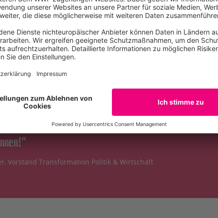
Deutschland engagiert sich weltweit tatkräftig in manni
. Dass wir 2022 auf so viele erfolgreich angestoßene
ngen zurückblicken können, verdanken wir Ihnen, liebe
innen!“
r, Vorstand Transformation Politik & Wirtschaft