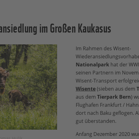
nsiedlung im Großen Kaukasus
Im Rahmen des Wisent-
Wiederansiedlungsvorhab
Nationalpark
hat der WW
seinen Partnern im Novemb
Wisent-Transport erfolgre
Wisente
(sieben aus dem
T
aus dem
Tierpark Bern
) w
Flughafen Frankfurt / Hahn
dort nach Baku geflogen. Al
gut überstanden.
Anfang Dezember 2020 wu
Tomas Hulik