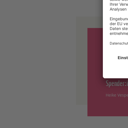
„Der WWF 
Projekten
Veränderu
Spender:
Heike Vespe