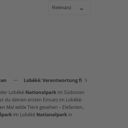
ken
Lobéké: Verantwortung für ein Naturwunder
 der Lobéké-
Nationalpark
im Südosten
st du deinen ersten Einsatz im Lobéké-
n Mal wilde Tiere gesehen – Elefanten,
lpark
Im Lobéké
Nationalpark
in