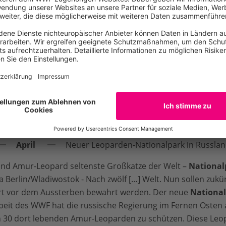
 Russland
April
Neuer Leoparden-Nationalpark in Russla
and Amur-Leopard seltenste Großkatze der Welt –
National
 Berlin/Wladiwostok - Nach zwölf […] Welt. Nun sollen zukün
rt vor dem Aussterben bewahrt werden. Der neue
Nationa
beit des WWF hat die russische Regierung im Fernen Osten
en 30 dort lebenden Amur-Leoparden zu schützen. Diese Le