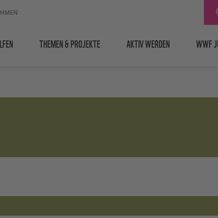
EHMEN
LFEN
THEMEN & PROJEKTE
AKTIV WERDEN
WWF J