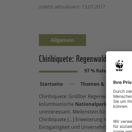
zuletzt aktualisiert: 13.07.2017
Allgemein
Chiribiquete: Regenwald-Nationa
97 % Relevanz
Startseite
Themen & Projekte
Chiribiquete: Größter Regenwald-
Nationa
kolumbianische
Nationalpark
Serranía de
uninteressant. Meilenstein für den Umwe
Chiribiquete […] Erweiterung macht ihn 
Einzigartigkeit und Unversehrtheit zum We