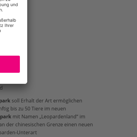
nd
park
soll Erhalt der Art ermöglichen
ftig bis zu 50 Tiere im neuen
lpark
mit Namen „Leopardenland“ im
 an der chinesischen Grenze einen neuen
oparden-Unterart