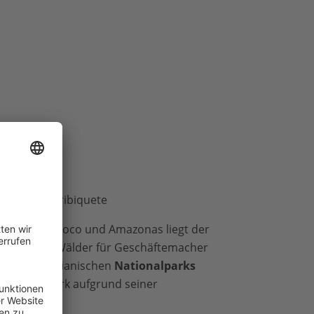
Chiribiquete
Anden, Orinoco und Amazonas liegt der
rk
sind die Wälder für Geschäftemacher
e des kolumbianischen
Nationalparks
hat den Park aufgrund seiner
 unter