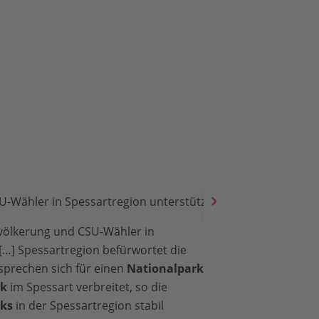
-Wähler in Spessartregion unterstützt Nationalpark
völkerung und CSU-Wähler in
[…] Spessartregion befürwortet die
sprechen sich für einen
Nationalpark
rk
im Spessart verbreitet, so die
rks
in der Spessartregion stabil