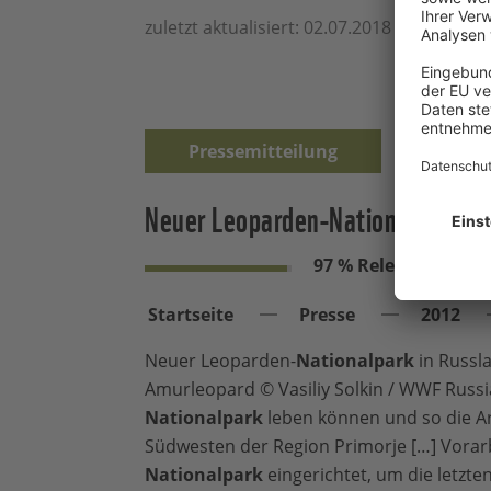
zuletzt aktualisiert: 02.07.2018
Pressemitteilung
Neuer Leoparden-Nationalpark in
97 % Relevanz
Startseite
Presse
2012
Neuer Leoparden-
Nationalpark
in Russl
Amurleopard © Vasiliy Solkin / WWF Russia
Nationalpark
leben können und so die A
Südwesten der Region Primorje […] Vorar
Nationalpark
eingerichtet, um die letzt