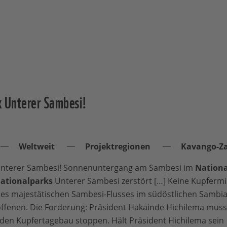
k Unterer Sambesi!
Weltweit
Projektregionen
Kavango-Z
nterer Sambesi! Sonnenuntergang am Sambesi im
Nationa
ationalparks
Unterer Sambesi zerstört […] Keine Kupferm
des majestätischen Sambesi-Flusses im südöstlichen Sambia
roffenen. Die Forderung: Präsident Hakainde Hichilema mus
den Kupfertagebau stoppen. Hält Präsident Hichilema sein