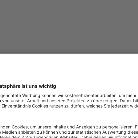
lpark
Weltweit
Projektregionen
Amazonien
lpark
der Erde und Weltnaturerbe Am Übergang zwischen 
l Chiribiquete. Seine Erweiterung […] Doch als
Nationalpa
ltschutz Der schwarze See liegt in der Pufferzone am Rand
zum größten tropischen
Nationalpark
der Welt. Die UNESCO 
lterbe erklärt. Beides Ergebnis jahrzehntelanger Vorarbeit