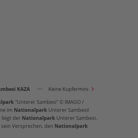
ambesi KAZA
Keine Kupfermine im Nationalpark Unt
lpark
"Unterer Sambesi" © IMAGO /
ine im
Nationalpark
Unterer Sambesi!
 liegt der
Nationalpark
Unterer Sambesi.
s sein Versprechen, den
Nationalpark