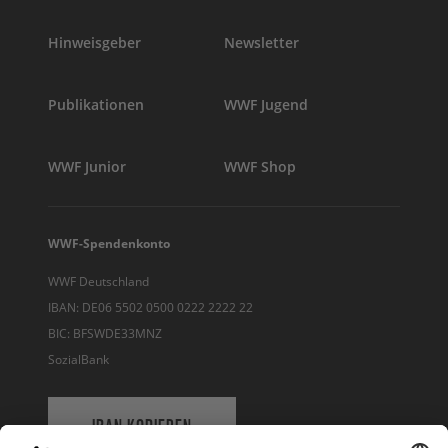
Hinweisgeber
Newsletter
Publikationen
WWF Jugend
WWF Junior
WWF Shop
WWF-Spendenkonto
WWF Deutschland
IBAN: DE06 5502 0500 0222 2222 22
BIC: BFSWDE33MNZ
SozialBank
IBAN KOPIEREN