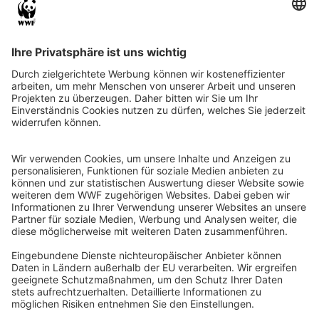
QR-CODE FÜR BANKING-APP
WWF Deutschland
Reinhardtstr. 18
10117 Berlin
Tel.: 030-311 777 700
Ihre Spende kann steuerlich geltend gemacht werden
Registriert als Stiftung WWF Deutschland, Senatsverwaltung für
Justiz Berlin, Az: 3416/976/2
Umsatzsteuer-Identifikationsnummer: DE 114236103
Freistellungsbescheid: Als gemeinnützige Körperschaft befreit
von der Körperschaftssteuer gem. §5 I 9 KStg. unter der
Steuernummer 27/641/09321
© WWF Deutschland 2026