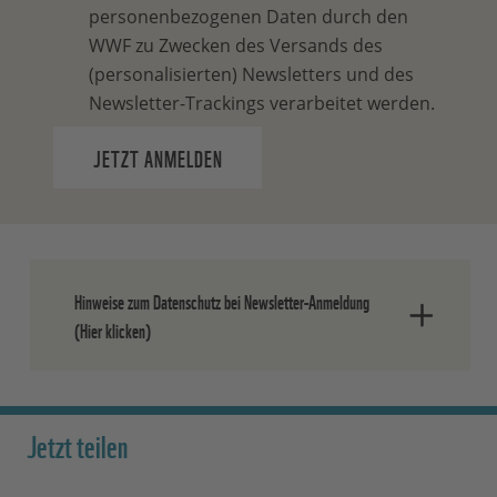
personenbezogenen Daten durch den
WWF zu Zwecken des Versands des
(personalisierten) Newsletters und des
Newsletter-Trackings verarbeitet werden.
JETZT ANMELDEN
Hinweise zum Datenschutz bei Newsletter-Anmeldung
(Hier klicken)
Nach dem Absenden der Daten senden
wir Ihnen eine E-Mail, in der Sie die
Jetzt teilen
Anmeldung bestätigen müssen.