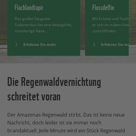
Flachlandtapir
Flussdelfin
Das größte Säugetier
Mit Echolot und Tasthaar
Südamerikas hat eine bewegliche,
er sich im trüben Urwald
rüsselartige Nase.
zurechtfinden.
Erfahren Sie mehr
Erfahren Sie mehr
Die Regenwaldvernichtung
schreitet voran
Der Amazonas-Regenwald stirbt. Das ist keine neue
Nachricht, doch leider ist sie immer noch
brandaktuell. Jede Minute wird ein Stück Regenwald