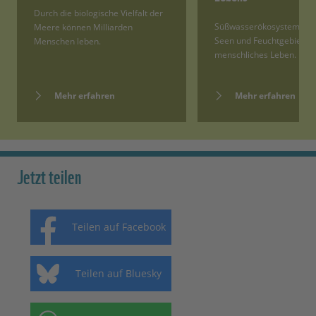
Durch die biologische Vielfalt der
Süßwasserökosysteme wie
Meere können Milliarden
Seen und Feuchtgebiete s
Menschen leben.
menschliches Leben.
Mehr erfahren
Mehr erfahren
Jetzt teilen
Teilen auf Facebook
Teilen auf Bluesky