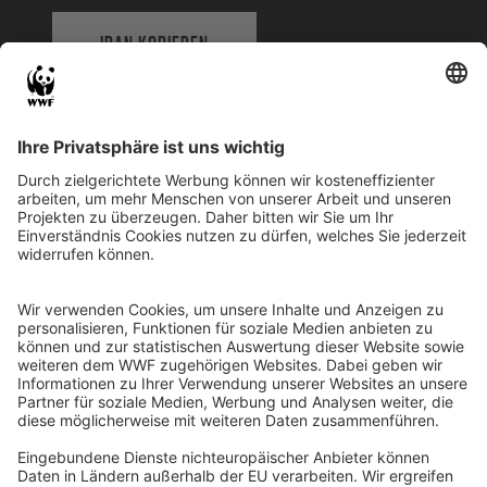
IBAN KOPIEREN
QR-CODE FÜR BANKING-APP
WWF Deutschland
Reinhardtstr. 18
10117 Berlin
Tel.: 030-311 777 700
Ihre Spende kann steuerlich geltend gemacht werden
Registriert als Stiftung WWF Deutschland, Senatsverwaltung für
Justiz Berlin, Az: 3416/976/2
Umsatzsteuer-Identifikationsnummer: DE 114236103
Freistellungsbescheid: Als gemeinnützige Körperschaft befreit
von der Körperschaftssteuer gem. §5 I 9 KStg. unter der