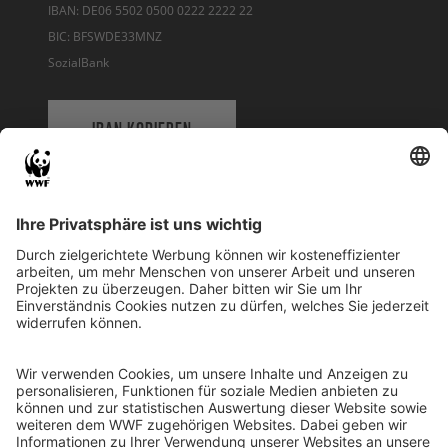
IBAN: DE06 5502 0500 0222 2222 22
BIC: BFSWDE33MNZ
SozialBank
IBAN KOPIEREN
QR-CODE FÜR BANKING-APP
WWF Deutschland
Reinhardtstr. 18
10117 Berlin
Tel.: 030-311 777 700
Ihre Spende kann steuerlich geltend gemacht werden
Registriert als Stiftung WWF Deutschland, Senatsverwaltung für