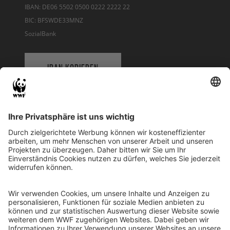
IBAN: DE06 5502 0500 0222 2222 22
BIC: BFSWDE33MNZ
SozialBank
IBAN KOPIEREN
QR-CODE FÜR BANKING-APP
WWF Deutschland
Reinhardtstr. 18
10117 Berlin
Tel.: 030-311 777 700
Ihre Spende kann steuerlich geltend gemacht werden
Registriert als Stiftung WWF Deutschland, Senatsverwaltung für