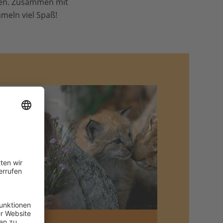
ilen. Zusammen mit
meln viel Spaß!