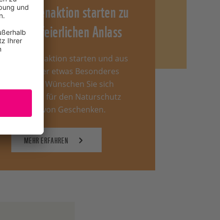
Spendenaktion starten zu
Ihrem feierlichen Anlass
Spendenaktion starten und aus
Ihrer Feier etwas Besonderes
machen. Wünschen Sie sich
Spenden für den Naturschutz
anstelle von Geschenken.
MEHR ERFAHREN