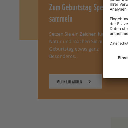
Zum Geburtstag Spenden
sammeln
Setzen Sie ein Zeichen für die
Natur und machen Sie aus Ihrem
Geburtstag etwas ganz
Besonderes.
MEHR ERFAHREN