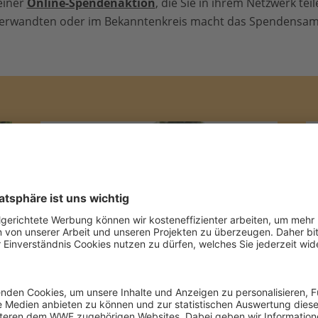
 einer
Online-Spendenaktion
, die Sie in ihrem Netzwerk te
 Verwandten oder im Bekanntenkreis macht das Spendensam