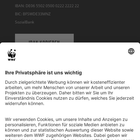
IBAN: DE06 5502 0500 0222 2222 22
BIC: BFSWDE33MNZ
SozialBank
IBAN KOPIEREN
QR-CODE FÜR BANKING-APP
WWF Deutschland
Reinhardtstr. 18
10117 Berlin
Tel.: 030-311 777 700
Ihre Spende kann steuerlich geltend gemacht werden
Registriert als Stiftung WWF Deutschland, Senatsverwaltung für