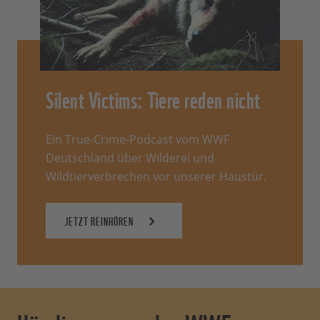
Silent Victims: Tiere reden nicht
Ein True-Crime-Podcast vom WWF
Deutschland über Wilderei und
Wildtierverbrechen vor unserer Haustür.
JETZT REINHÖREN