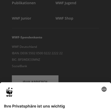
Publikationen
WWF Jugend
WWF Junior
WWF Shop
WWF-Spendenkonto
WWF Deutschland
IBAN: DE06 5502 0500 0222 2222 22
BIC: BFSWDE33MNZ
SozialBank
IBAN KOPIEREN
QR-CODE FÜR BANKING-APP