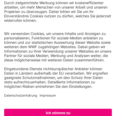
WWF Deutschland
Reinhardtstr. 18
10117 Berlin
Tel.: 030-311 777 700
Ihre Spende kann steuerlich geltend gemacht werden
Registriert als Stiftung WWF Deutschland, Senatsverwaltung für
Justiz Berlin, Az: 3416/976/2
Umsatzsteuer-Identifikationsnummer: DE 114236103
Freistellungsbescheid: Als gemeinnützige Körperschaft befreit
von der Körperschaftssteuer gem. §5 I 9 KStg. unter der
Steuernummer 27/641/09321
© WWF Deutschland 2026