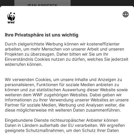
IBAN KOPIEREN
QR-CODE FÜR BANKING-APP
WWF Deutschland
Reinhardtstr. 18
10117 Berlin
Tel.: 030-311 777 700
Ihre Spende kann steuerlich geltend gemacht werden
Registriert als Stiftung WWF Deutschland, Senatsverwaltung für
Justiz Berlin, Az: 3416/976/2
Umsatzsteuer-Identifikationsnummer: DE 114236103
Freistellungsbescheid: Als gemeinnützige Körperschaft befreit
von der Körperschaftssteuer gem. §5 I 9 KStg. unter der
Steuernummer 27/641/09321