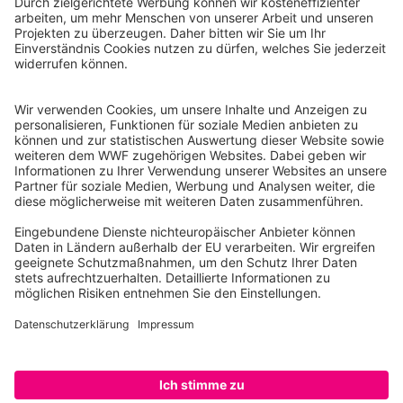
Reinhardtstr. 18
10117 Berlin
Tel.: 030-311 777 700
Ihre Spende kann steuerlich geltend gemacht werden
Registriert als Stiftung WWF Deutschland, Senatsverwaltung für
Justiz Berlin, Az: 3416/976/2
Umsatzsteuer-Identifikationsnummer: DE 114236103
Freistellungsbescheid: Als gemeinnützige Körperschaft befreit
von der Körperschaftssteuer gem. §5 I 9 KStg. unter der
Steuernummer 27/641/09321
© WWF Deutschland 2026