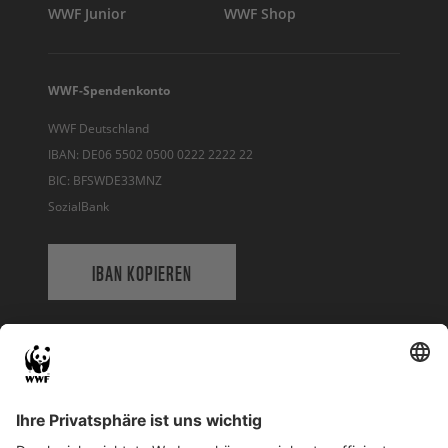
WWF Junior
WWF Shop
WWF-Spendenkonto
WWF Deutschland
IBAN: DE06 5502 0500 0222 2222 22
BIC: BFSWDE33MNZ
SozialBank
IBAN KOPIEREN
QR-CODE FÜR BANKING-APP
WWF Deutschland