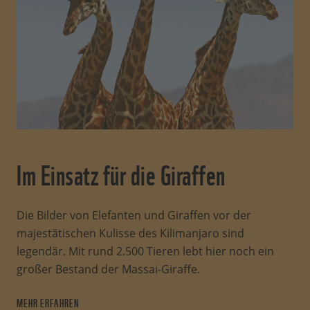
kräftig. Sie können sich
damit die Augen
reiben
und nutzen sie zum Greifen von
Ästen und dem Abstreifen der Blätter. Die
bläuliche Färbung schützt vermutlich vor
der intensiven Sonneneinstrahlung beim
Fressen. Außerdem ist sie so beschaffen,
dass Giraffen die
Dornen ihrer
Lieblingsnahrung – der Akazien – nicht
spüren
.
Im Einsatz für die Giraffen
3. Die Kraft der zwei Herzen
Die Bilder von Elefanten und Giraffen vor der
Dass Giraffen zwei Herzen haben, ist ein
majestätischen Kulisse des Kilimanjaro sind
Gerücht.
Das Giraffenherz ist noch
legendär. Mit rund 2.500 Tieren lebt hier noch ein
nicht einmal besonders groß.
Doch es
großer Bestand der Massai-Giraffe.
vollbringt eine enorme Leistung,
MEHR ERFAHREN
schließlich muss es das Blut rund zwei