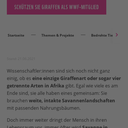
SCHÜTZEN SIE GIRAFFEN ALS WWF-MITGLIED
Startseite
Themen & Projekte
Bedrohte Tierarten
Stand: 21.06.2021
Wissenschaftler:innen sind sich noch nicht ganz
einig, ob es
eine einzige Giraffenart oder sogar vier
getrennte Arten in Afrika
gibt. Egal wie viele es am
Ende sind, sie alle haben eines gemeinsam: Sie
brauchen
weite, intakte Savannenlandschaften
mit passenden Nahrungsbäumen.
Doch immer weiter dringt der Mensch in ihren
Lebensraum vor, immer öfter wird
Savanne in