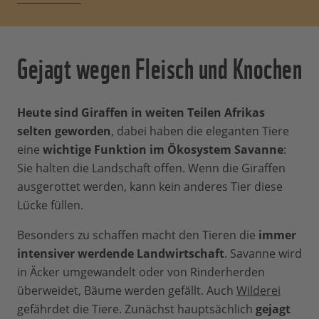
Meter bis zum Gehirn hochpumpen.
Die
Muskelwand der linken Herzseite, die
dafür zuständig ist, ist besonders dick
Gejagt wegen Fleisch und Knochen
und kräftig. Dadurch ist der
Blutdruck
einer Giraffe etwa doppelt so hoch
wie
der vergleichbar großer Säugetiere, der
Heute sind Giraffen in weiten Teilen Afrikas
höchste unter den landlebenden Tieren
selten geworden
, dabei haben die eleganten Tiere
überhaupt. Zusätzlich tragen Giraffen
eine
wichtige Funktion im Ökosystem Savanne
:
sozusagen
Stützstrümpfe
: Die Haut ihrer
Sie halten die Landschaft offen. Wenn die Giraffen
langen Beine sitzt besonders eng, damit
ausgerottet werden, kann kein anderes Tier diese
das Blut nicht versackt. Wenn die Giraffe
Lücke füllen.
sich hinunterbeugt, verhindern
Besonders zu schaffen macht den Tieren die
Verschlussklappen in den Venen das
immer
intensiver werdende Landwirtschaft
Zurückfließen von Blut ins Gehirn.
. Savanne wird
in Äcker umgewandelt oder von Rinderherden
Außerdem können
elastische Blutgefäße
überweidet, Bäume werden gefällt. Auch
unter dem Gehirn
– das sogenannte
Wilderei
gefährdet die Tiere. Zunächst hauptsächlich
Wundernetz — überschüssiges Blut
gejagt