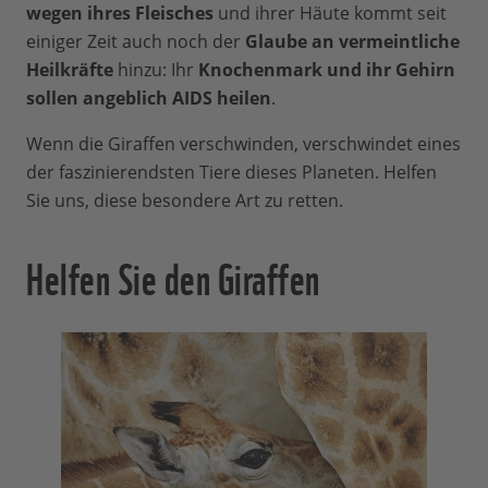
wegen ihres Fleisches
aufnehmen. Wenn die Giraffe den Kopf
und ihrer Häute kommt seit
einiger Zeit auch noch der
wieder hebt, verengen sie sich und
Glaube an vermeintliche
Heilkräfte
sichern den Blutfluss ins Gehirn, damit
hinzu: Ihr
Knochenmark und ihr Gehirn
sollen angeblich AIDS heilen
die Riesen
nicht ohnmächtig werden
.
.
4. (Nicht) lautlos
Wenn die Giraffen verschwinden, verschwindet eines
der faszinierendsten Tiere dieses Planeten. Helfen
Sie uns, diese besondere Art zu retten.
Giraffen kommunizieren miteinander –
und das sogar über sehr weite Distanzen.
Helfen Sie den Giraffen
Doch die Frequenz ihrer Laute liegt im
Infraschallbereich und ist damit
so tief,
dass wir Menschen das nicht hören
können
.
5. Ganz schön schnell
Mit ihrer enormen Schrittlänge können