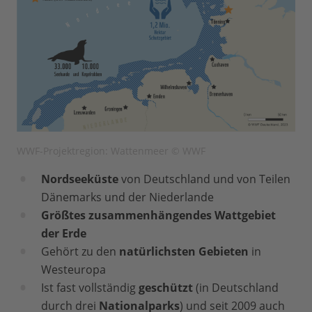
WWF-Projektregion: Wattenmeer © WWF
Nordseeküste
von Deutschland und von Teilen
Dänemarks und der Niederlande
Größtes zusammenhängendes Wattgebiet
der Erde
Gehört zu den
natürlichsten Gebieten
in
Westeuropa
Ist fast vollständig
geschützt
(in Deutschland
durch drei
Nationalparks
) und seit 2009 auch