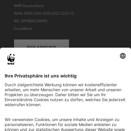
WWF Deutschland
IBAN: DE06 5502 0500 0222 2222 22
BIC: BFSWDE33MNZ
SozialBank
IBAN KOPIEREN
QR-CODE FÜR BANKING-APP
WWF Deutschland
Reinhardtstr. 18
10117 Berlin
Tel.: 030-311 777 700
Ihre Spende kann steuerlich geltend gemacht werden