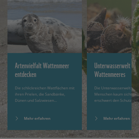
Artenvielfalt Wattenmeer
Unterwasserwelt des
entdecken
Wattenmeeres
Die schlickreichen Wattflächen mit
Die Unterwasserwelt ist f
ihren Prielen, die Sandbänke,
Menschen kaum sichtbar.
Dünen und Salzwiesen…
erschwert den Schutz.
Mehr erfahren
Mehr erfahren