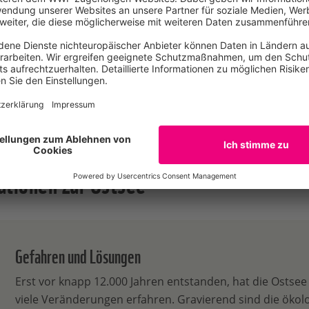
 der Ostsee arbeitete der WWF
Seit 2013 engagiert sich der WW
 Projekt „Schatzküste“ an einer
mit Bergungsaktionen gegen
vitalisierung von…
Geisternetze in der Ostsee.
Mehr erfahren
Mehr erfahren
ationen zur Ostsee
Gefahren und Lösungen
Erst vor knapp 12.000 Jahren entstanden, hat die Ostsee 
viele Veränderungen erfahren. Gravierend sind die ökol