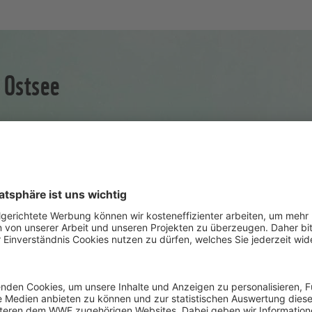
 Ostsee
WF-Projekt: Schatzküste
Geisternetze bergen