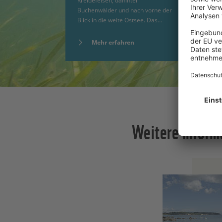
Kreidefelsen, dahinter
An
Buchenwälder und nach vorne der
im
Blick in die weite Ostsee. Das…
Re
Mehr erfahren
Weitere Inform