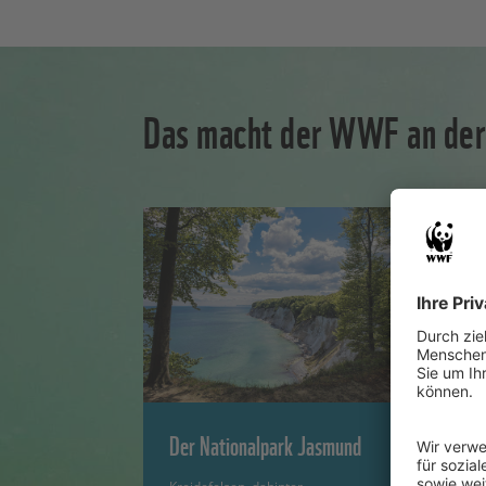
Das macht der WWF an der
Der Nationalpark Jasmund
W