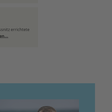
nitz errichtete
en...