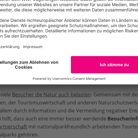
onalpark
profitiert nicht nur die Natur – sie kommen auch den Mens
ch darauf verlassen können, dass die Natur intakt bleibt un
hließen sich nicht: Soweit der Schutz nicht gefährdet wird,
nnen. Alljährlich nehmen Millionen Urlaubsgäste dieses An
ationalparks langfristig die wirtschaftliche Zukunft viel
us leben.
viele
Besucher die Natur auch belasten
. Gemeinsam mit de
en, der Tourismuswirtschaft und anderen Naturschutzverb
allem durch Information und die Vermeidung negativer Entw
i hilft, dass auch eine immer besser werdende
Besucherin
rtnerschaft
mit nationalparkfreundlich arbeitenden Tour
alparks gehören.