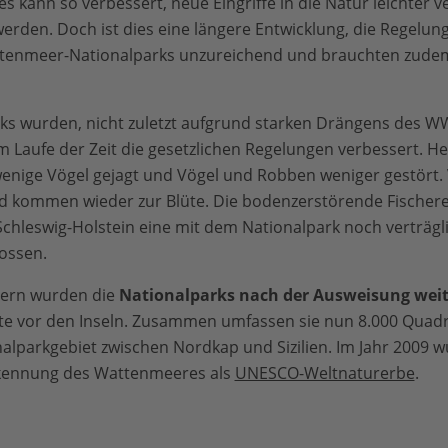
 kann so verbessert, neue Eingriffe in die Natur leichter v
rden. Doch ist dies eine längere Entwicklung, die Regelu
ttenmeer-Nationalparks unzureichend und brauchten zudem
arks wurden, nicht zuletzt aufgrund starken Drängens des 
 Laufe der Zeit die gesetzlichen Regelungen verbessert. H
nige Vögel gejagt und Vögel und Robben weniger gestört. V
d kommen wieder zur Blüte. Die bodenzerstörende Fischer
chleswig-Holstein eine mit dem Nationalpark noch verträgl
ossen.
dern wurden die
Nationalparks nach der Ausweisung weit
e vor den Inseln. Zusammen umfassen sie nun 8.000 Quadr
alparkgebiet zwischen Nordkap und Sizilien. Im Jahr 2009 w
rkennung des Wattenmeeres als
UNESCO-Weltnaturerbe
.