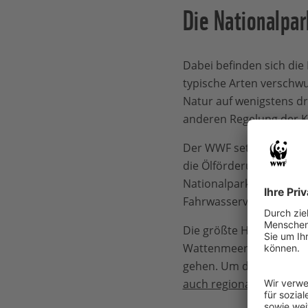
Die Nationalpark
Dabei befinden sich die 
typische Arten verschwu
Natur auf wenigstens dre
anderen Regelung der
K
Der WWF setzt sich hierf
die Ölförderung, die in 
Nationalpark stattfindet
Fahrwasservertiefungen
Die größte Herausforder
Wattenmeer der Meeressp
gehen. Um das Wattenme
auch regionale Maßnah