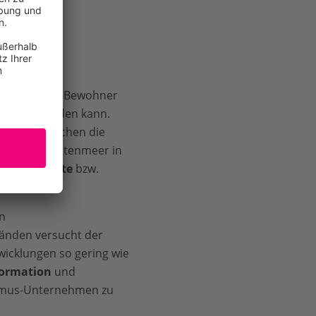
chen zugute: Bewohner
d erlebt werden kann.
 sollen Menschen die
gebot im Wattenmeer in
er Küstenorte
bzw.
n
änden versucht der
icklungen so gering wie
formation
und
ismus-Unternehmen zu