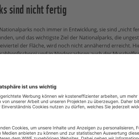
s sind nicht fertig
Nationalparks noch immer in Entwicklung, sie sind „nicht fer
nden, und das wichtigste Ziel der Nationalparks, die unges
iviertel der Fläche, wird noch nicht annähernd erreicht. Hi
rabbenfischerei
und in Niedersachsen auch der
Muschelfis
ür stark ein und hofft hierzu auch auf eine Einigung mit der
Schleswig-Holstein immer noch auf einer Förderinsel („Mittel
, steht dem Nationalparkziel entgegen. Das gleiche gilt für 
 durch Baggerungen und Verklappungen, vor allem zwische
ung für die Nationalparks ist aber der Klimawandel: Hierdu
iegel. Wattflächen und Inseln drohen auf lange Sicht dur
er und seine Nationalparks davor zu retten sind neben g
men zur Klimaanpassung
notwendig.