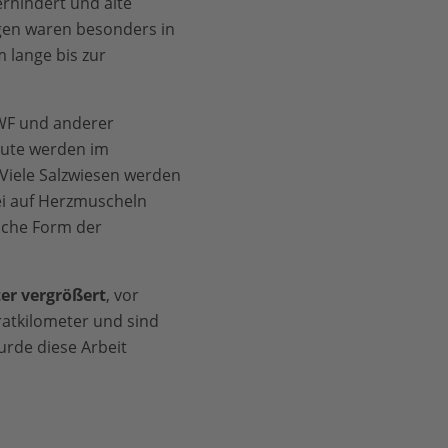
erhindert und alte
ngen waren besonders in
 lange bis zur
WWF und anderer
eute werden im
iele Salz­wiesen werden
ei auf Herzmuscheln
iche Form der
er vergrößert
, vor
atkilometer und sind
urde diese Arbeit