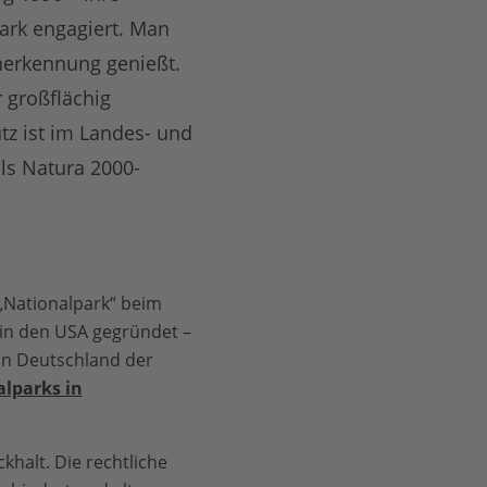
tark engagiert. Man
Anerkennung genießt.
 großflächig
tz ist im Landes- und
als Natura 2000-
 „Nationalpark“ beim
k in den USA gegründet –
 in Deutschland der
alparks in
halt. Die rechtliche