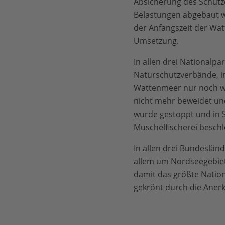
Absicherung des Schutzes
Belastungen abgebaut we
der Anfangszeit der Wa
Umsetzung.
In allen drei Nationalp
Naturschutzverbände, im
Wattenmeer nur noch we
nicht mehr beweidet un
wurde gestoppt und in S
Muschelfischerei
beschl
In allen drei Bundeslän
allem um Nordseegebiet
damit das größte Nation
gekrönt durch die Ane