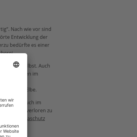
tig“. Nach wie vor sind
törte Entwicklung der
erzu bedürfte es einer
cherei
.
 Fischerei selbst. Auch
plate“) mitten im
übertriebene
n Ems und Elbe.
rch steigt auch im
ch Abbruch verloren zu
lobalem
Klimaschutz