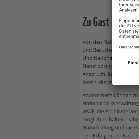
Zu Gast im Nati
Von den Nationalparks 
und Besucher sollten si
Und Nationalparks versc
Natur dort genießen kö
Anspruch.
So sichern N
Inseln, die vom Tourism
Andererseits können zu 
Nationalparkverwaltung
WWF, die Probleme vor 
möglich zu halten. Dabe
Naturbildung
und die
Pa
den Erfolgen der Nation