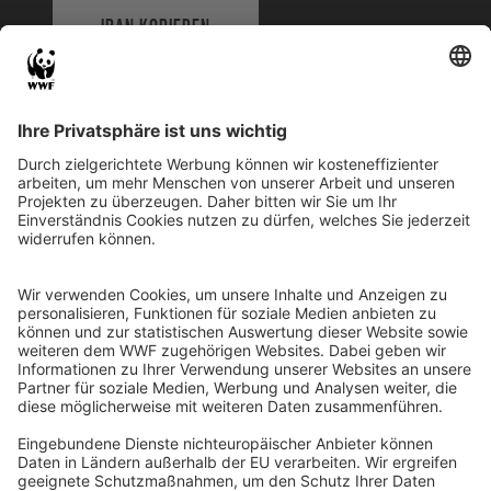
IBAN KOPIEREN
QR-CODE FÜR BANKING-APP
WWF Deutschland
Reinhardtstr. 18
10117 Berlin
Tel.: 030-311 777 700
Ihre Spende kann steuerlich geltend gemacht werden
Registriert als Stiftung WWF Deutschland, Senatsverwaltung für
Justiz Berlin, Az: 3416/976/2
Umsatzsteuer-Identifikationsnummer: DE 114236103
Freistellungsbescheid: Als gemeinnützige Körperschaft befreit
von der Körperschaftssteuer gem. §5 I 9 KStg. unter der