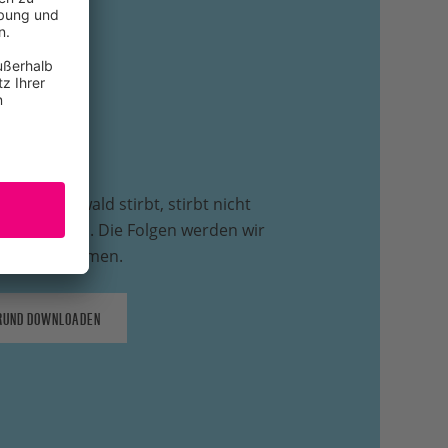
nas
Amazonaswald stirbt, stirbt nicht
Leben in ihm. Die Folgen werden wir
püren bekommen.
RUND DOWNLOADEN