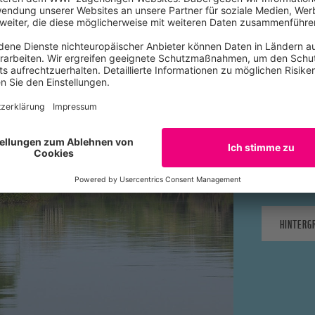
Amazo
Wenn der 
nur alles 
alle zu s
HINTERG