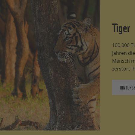
Tiger
100.000 T
Jahren di
Mensch ma
zerstört 
HINTERG