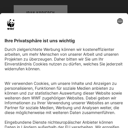
IBAN KOPIEREN
QR-CODE FÜR BANKING-APP
WWF Deutschland
Reinhardtstr. 18
10117 Berlin
Tel.: 030-311 777 700
Ihre Spende kann steuerlich geltend gemacht werden
Registriert als Stiftung WWF Deutschland, Senatsverwaltung für
Justiz Berlin, Az: 3416/976/2
Umsatzsteuer-Identifikationsnummer: DE 114236103
Freistellungsbescheid: Als gemeinnützige Körperschaft befreit
von der Körperschaftssteuer gem. §5 I 9 KStg. unter der