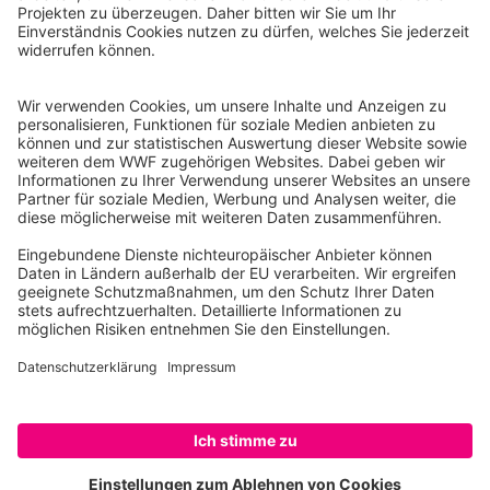
WWF Deutschland
Reinhardtstr. 18
10117 Berlin
Tel.: 030-311 777 700
Ihre Spende kann steuerlich geltend gemacht werden
Registriert als Stiftung WWF Deutschland, Senatsverwaltung für
Justiz Berlin, Az: 3416/976/2
Umsatzsteuer-Identifikationsnummer: DE 114236103
Freistellungsbescheid: Als gemeinnützige Körperschaft befreit
von der Körperschaftssteuer gem. §5 I 9 KStg. unter der
Steuernummer 27/641/09321
© WWF Deutschland 2026