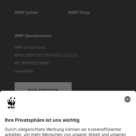
WWF Junior
WWF Shop
WWF-Spendenkonto
WWF Deutschland
IBAN: DE06 5502 0500 0222 2222 22
BIC: BFSWDE33MNZ
SozialBank
IBAN KOPIEREN
QR-CODE FÜR BANKING-APP