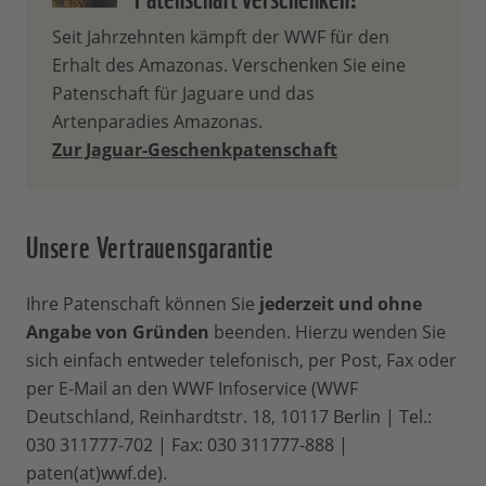
unmittelbar und direkt zum Schutz der
Seit Jahrzehnten kämpft der WWF für den
von Ihnen ausgewählten, bedrohten
Erhalt des Amazonas. Verschenken Sie eine
Tierart und ihres Lebensraumes
Patenschaft für Jaguare und das
eingesetzt. Dabei hilft Ihre Patenschaft
Artenparadies Amazonas.
gleich fünffach: 1. trägt sie zum Schutz
Zur Jaguar-Geschenkpatenschaft
von Lebensräumen bei, 2. hilft sie bei der
Ausweitung von Schutzgebieten, 3.
ermöglicht sie, Wilderei effektiv zu
Unsere Vertrauensgarantie
bekämpfen, 4. stärkt sie die
Umweltbildung, 5. hilft sie dabei,
Wildhüter auszubilden. Mit 30 % Ihres
Ihre Patenschaft können Sie
jederzeit und ohne
Beitrags unterstützen Sie auch unsere
Angabe von Gründen
beenden. Hierzu wenden Sie
weltweite Arbeit für den Natur- und
sich einfach entweder telefonisch, per Post, Fax oder
Umweltschutz - immer dort, wo unsere
per E-Mail an den WWF Infoservice (WWF
Hilfe am dringendsten gebraucht wird.
Deutschland, Reinhardtstr. 18, 10117 Berlin | Tel.:
030 311777-702 | Fax: 030 311777-888 |
Wie lange läuft eine
paten(at)wwf.de).