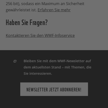
256 bit), sodass ein Maximum an Sicherheit
gewährleistet ist.
Erfahren Sie mehr
Sollte eine Patenschaft und unsere damit
Haben Sie Fragen?
verbundene Arbeit vor Ort erfolgreich
abgeschlossen werden, informieren wir
Sie darüber selbstverständlich.
Kontaktieren Sie den WWF-Infoservice
Schließlich haben Sie zu dem
Projekterfolg beigetragen. Ihre
Patenschaft endet dann automatisch.
Kann man eine Patenschaft
Bleiben Sie mit dem WWF-Newsletter auf
dem aktuellsten Stand – mit Themen, die
wieder kündigen?
Sie interessieren.
Ihre Patenschaft können Sie jederzeit und
NEWSLETTER JETZT ABONNIEREN!
ohne Angaben von Gründen beenden.
Hierzu wenden Sie sich einfach entweder
telefonisch, per Post, Fax oder per E-Mail