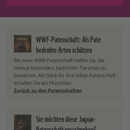
pro Jahr im Mai/ Juni
Neben der Höhe des Patenbeitrages
unterscheiden sie sich darin, dass zum
einen der Inhalt Ihres Begrüßungspakets
höherwertiger wird. Gold-Paten erhalten
WWF-Patenschaft: Als Pate
zudem einmal jährlich ein kleines
bedrohte Arten schützen
Geschenk. Zum anderen erhalten Sie mit
wachsendem Beitrag auch zusätzliche,
Mit einer WWF-Patenschaft helfen Sie, die
exklusive Infos aus den Projekten Ihrer
Heimat besonders bedrohter Tierarten zu
Patenschaft.
bewahren. Als Dank für Ihre Silber-Patenschaft
Wie viel von meinem
erhalten Sie ein Plüschtier.
Zurück zu den Patenschaften
Patenbeitrag wird direkt für
meine Patenschaft verwendet?
Sie möchten diese Jaguar-
70 % Ihres Patenbeitrags wird
Patenschaft verschenken?