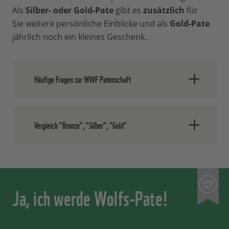
Als
Silber- oder Gold-Pate
gibt es
zusätzlich
für
Sie weitere persönliche Einblicke und als
Gold-Pate
jährlich noch ein kleines Geschenk.
Häufige Fragen zur WWF Patenschaft
Was ist eine WWF Patenschaft?
Vergleich "Bronze", "Silber", "Gold"
Als Pate unterstützen Sie gezielt eine von
13 Patenschaften des WWF. Dank Ihrer
Bronze-
Silber-
Gold-
regelmäßigen und langfristigen
Patenschaft
Patenschaft
Patensc
Unterstützung ermöglichen Sie eine
monatliche
Ja, ich werde Wolfs-Pate!
ab 15€
ab 30€
ab 60€
langfristige finanzielle Planung unserer
Spende:
Aktivitäten vor Ort und weltweit. Mit
Plüschtier zum
✗
✓
✓
regelmäßigen Paten-Infos halten wir Sie
Projekt: