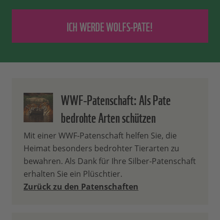
Bronze-, Silber- und Gold-
✓
✓
✓
kündbar:
Patenschaften?
* Wolf-, Luchs- & Seeadler-Patenschaften: 1x
pro Jahr im Mai/ Juni
Neben der Höhe des Patenbeitrages
unterscheiden sie sich darin, dass zum
einen der Inhalt Ihres Begrüßungspakets
höherwertiger wird. Gold-Paten erhalten
WWF-Patenschaft: Als Pate
zudem einmal jährlich ein kleines
bedrohte Arten schützen
Geschenk. Zum anderen erhalten Sie mit
wachsendem Beitrag auch zusätzliche,
Mit einer WWF-Patenschaft helfen Sie, die
exklusive Infos aus den Projekten Ihrer
Heimat besonders bedrohter Tierarten zu
Patenschaft.
bewahren. Als Dank für Ihre Silber-Patenschaft
Wie viel von meinem
erhalten Sie ein Plüschtier.
Zurück zu den Patenschaften
Patenbeitrag wird direkt für
meine Patenschaft verwendet?