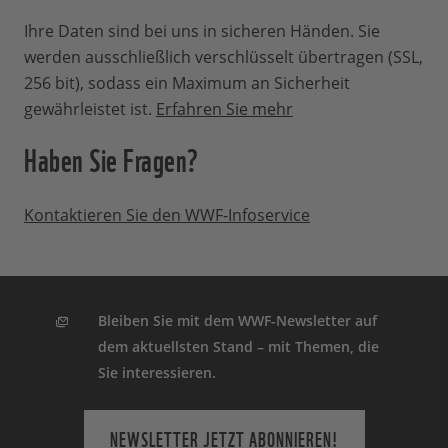
Was ist, wenn eine Patenschaft
Ihre Daten sind bei uns in sicheren Händen. Sie
endet?
werden ausschließlich verschlüsselt übertragen (SSL,
256 bit), sodass ein Maximum an Sicherheit
gewährleistet ist.
Erfahren Sie mehr
Sollte eine Patenschaft und unsere damit
Haben Sie Fragen?
verbundene Arbeit vor Ort erfolgreich
abgeschlossen werden, informieren wir
Sie darüber selbstverständlich.
Kontaktieren Sie den WWF-Infoservice
Schließlich haben Sie zu dem
Projekterfolg beigetragen. Ihre
Patenschaft endet dann automatisch.
Kann man eine Patenschaft
Bleiben Sie mit dem WWF-Newsletter auf
dem aktuellsten Stand – mit Themen, die
wieder kündigen?
Sie interessieren.
Ihre Patenschaft können Sie jederzeit und
NEWSLETTER JETZT ABONNIEREN!