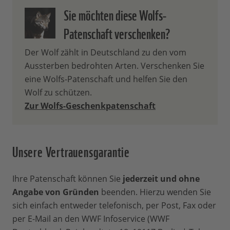
Sie möchten diese Wolfs-
70 % Ihres Patenbeitrags wird
Patenschaft verschenken?
unmittelbar und direkt zum Schutz der
Der Wolf zählt in Deutschland zu den vom
von Ihnen ausgewählten, bedrohten
Aussterben bedrohten Arten. Verschenken Sie
Tierart und ihres Lebensraumes
eine Wolfs-Patenschaft und helfen Sie den
eingesetzt. Dabei hilft Ihre Patenschaft
Wolf zu schützen.
gleich fünffach: 1. trägt sie zum Schutz
Zur Wolfs-Geschenkpatenschaft
von Lebensräumen bei, 2. hilft sie bei der
Ausweitung von Schutzgebieten, 3.
ermöglicht sie, Wilderei effektiv zu
Unsere Vertrauensgarantie
bekämpfen, 4. stärkt sie die
Umweltbildung, 5. hilft sie dabei,
Wildhüter auszubilden. Mit 30 % Ihres
Ihre Patenschaft können Sie
jederzeit und ohne
Beitrags unterstützen Sie auch unsere
Angabe von Gründen
beenden. Hierzu wenden Sie
weltweite Arbeit für den Natur- und
sich einfach entweder telefonisch, per Post, Fax oder
Umweltschutz - immer dort, wo unsere
per E-Mail an den WWF Infoservice (WWF
Hilfe am dringendsten gebraucht wird.