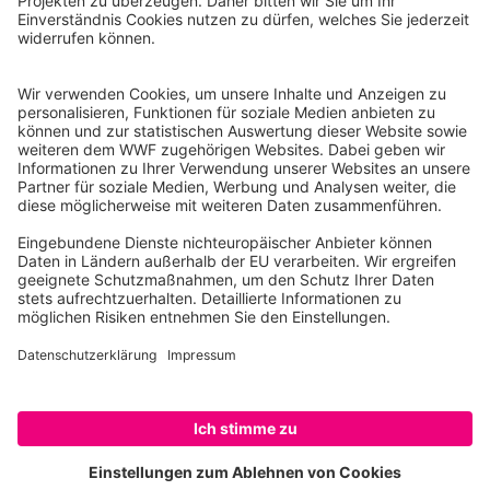
Tel.: 030-311 777 700
Ihre Spende kann steuerlich geltend gemacht werden
Registriert als Stiftung WWF Deutschland, Senatsverwaltung für
Justiz Berlin, Az: 3416/976/2
Umsatzsteuer-Identifikationsnummer: DE 114236103
Freistellungsbescheid: Als gemeinnützige Körperschaft befreit
von der Körperschaftssteuer gem. §5 I 9 KStg. unter der
Steuernummer 27/641/09321
© WWF Deutschland 2026