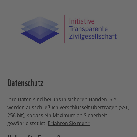
wir die Aktivitäten vor Ort stabil und im
Voraus planen möchten. Die größte
Freude haben Sie, wenn Sie uns als Pate
längerfristig begleiten. So bekommen Sie
direkt mit, was Sie mit Ihrer Spende
bewirken.
Was ist, wenn eine Patenschaft
endet?
Datenschutz
Sollte eine Patenschaft und unsere damit
verbundene Arbeit vor Ort erfolgreich
Ihre Daten sind bei uns in sicheren Händen. Sie
abgeschlossen werden, informieren wir
werden ausschließlich verschlüsselt übertragen (SSL,
Sie darüber selbstverständlich.
256 bit), sodass ein Maximum an Sicherheit
Schließlich haben Sie zu dem
gewährleistet ist.
Erfahren Sie mehr
Projekterfolg beigetragen. Ihre