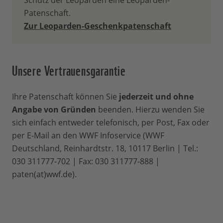
Schutz der Leoparden eine Leoparden-
bekämpfen, 4. stärkt sie die
Patenschaft.
Umweltbildung, 5. hilft sie dabei,
Zur Leoparden-Geschenkpatenschaft
Wildhüter auszubilden. Mit 30 % Ihres
Beitrags unterstützen Sie auch unsere
weltweite Arbeit für den Natur- und
Unsere Vertrauensgarantie
Umweltschutz - immer dort, wo unsere
Hilfe am dringendsten gebraucht wird.
Ihre Patenschaft können Sie
jederzeit und ohne
Wie lange läuft eine
Angabe von Gründen
beenden. Hierzu wenden Sie
Patenschaft?
sich einfach entweder telefonisch, per Post, Fax oder
per E-Mail an den WWF Infoservice (WWF
Deutschland, Reinhardtstr. 18, 10117 Berlin | Tel.:
Grundsätzlich gibt es keine
030 311777-702 | Fax: 030 311777-888 |
Mindestlaufzeit. Jederzeit können Sie Ihre
paten(at)wwf.de).
Patenschaft beenden. Wir hoffen
natürlich auf eine langfristige
Unterstützung, da alle unsere Projekte
viele Jahre von uns betreut werden und