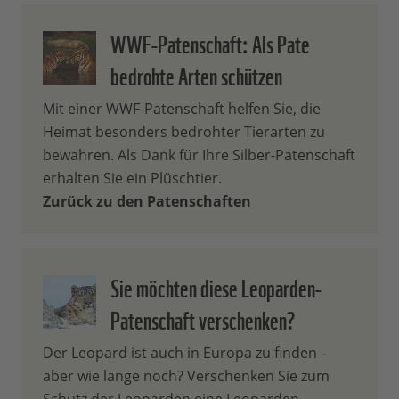
exklusive Infos aus den Projekten Ihrer
WWF-Patenschaft: Als Pate
Patenschaft.
bedrohte Arten schützen
Wie viel von meinem
Patenbeitrag wird direkt für
Mit einer WWF-Patenschaft helfen Sie, die
Heimat besonders bedrohter Tierarten zu
meine Patenschaft verwendet?
bewahren. Als Dank für Ihre Silber-Patenschaft
erhalten Sie ein Plüschtier.
Zurück zu den Patenschaften
70 % Ihres Patenbeitrags wird
unmittelbar und direkt zum Schutz der
von Ihnen ausgewählten, bedrohten
Tierart und ihres Lebensraumes
Sie möchten diese Leoparden-
eingesetzt. Dabei hilft Ihre Patenschaft
Patenschaft verschenken?
gleich fünffach: 1. trägt sie zum Schutz
von Lebensräumen bei, 2. hilft sie bei der
Der Leopard ist auch in Europa zu finden –
Ausweitung von Schutzgebieten, 3.
aber wie lange noch? Verschenken Sie zum
ermöglicht sie, Wilderei effektiv zu