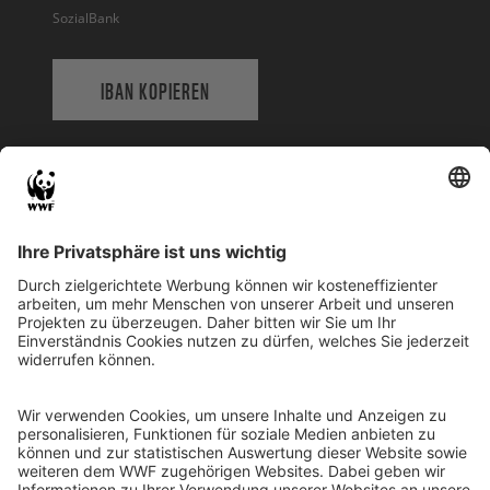
SozialBank
IBAN KOPIEREN
QR-CODE FÜR BANKING-APP
WWF Deutschland
Reinhardtstr. 18
10117 Berlin
Tel.: 030-311 777 700
Ihre Spende kann steuerlich geltend gemacht werden
Registriert als Stiftung WWF Deutschland, Senatsverwaltung für
Justiz Berlin, Az: 3416/976/2
Umsatzsteuer-Identifikationsnummer: DE 114236103