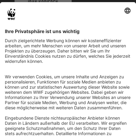
IBAN KOPIEREN
QR-CODE FÜR BANKING-APP
WWF Deutschland
Reinhardtstr. 18
10117 Berlin
Tel.: 030-311 777 700
Ihre Spende kann steuerlich geltend gemacht werden
Registriert als Stiftung WWF Deutschland, Senatsverwaltung für
Justiz Berlin, Az: 3416/976/2
Umsatzsteuer-Identifikationsnummer: DE 114236103
Freistellungsbescheid: Als gemeinnützige Körperschaft befreit
von der Körperschaftssteuer gem. §5 I 9 KStg. unter der
Steuernummer 27/641/09321