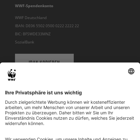
WWF-Spendenkonto
WWF Deutschland
IBAN: DE06 5502 0500 0222 2222 22
BIC: BFSWDE33MNZ
SozialBank
IBAN KOPIEREN
QR-CODE FÜR BANKING-APP
WWF Deutschland
Reinhardtstr. 18
10117 Berlin
Tel.: 030-311 777 700