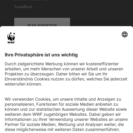
SozialBank
IBAN KOPIEREN
QR-CODE FÜR BANKING-APP
WWF Deutschland
Reinhardtstr. 18
10117 Berlin
Tel.: 030-311 777 700
Ihre Spende kann steuerlich geltend gemacht werden
Registriert als Stiftung WWF Deutschland, Senatsverwaltung für
Justiz Berlin, Az: 3416/976/2
Umsatzsteuer-Identifikationsnummer: DE 114236103