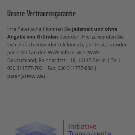
Umweltbildung, 5. hilft sie dabei,
Unsere Vertrauensgarantie
Wildhüter auszubilden. Mit 30 % Ihres
Beitrags unterstützen Sie auch unsere
Ihre Patenschaft können Sie
jederzeit und ohne
weltweite Arbeit für den Natur- und
Angabe von Gründen
beenden. Hierzu wenden Sie
Umweltschutz - immer dort, wo unsere
sich einfach entweder telefonisch, per Post, Fax oder
Hilfe am dringendsten gebraucht wird.
per E-Mail an den WWF Infoservice (WWF
Wie lange läuft eine
Deutschland, Reinhardtstr. 18, 10117 Berlin | Tel.:
030 311777-702 | Fax: 030 311777-888 |
Patenschaft?
paten(at)wwf.de).
Grundsätzlich gibt es keine
Mindestlaufzeit. Jederzeit können Sie Ihre
Patenschaft beenden. Wir hoffen
natürlich auf eine langfristige
Unterstützung, da alle unsere Projekte
viele Jahre von uns betreut werden und