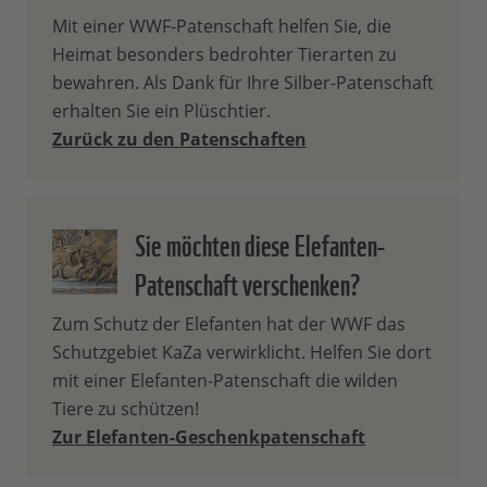
exklusive Infos aus den Projekten Ihrer
Mit einer WWF-Patenschaft helfen Sie, die
Patenschaft.
Heimat besonders bedrohter Tierarten zu
Wie viel von meinem
bewahren. Als Dank für Ihre Silber-Patenschaft
erhalten Sie ein Plüschtier.
Patenbeitrag wird direkt für
Zurück zu den Patenschaften
meine Patenschaft verwendet?
70 % Ihres Patenbeitrags wird
Sie möchten diese Elefanten-
unmittelbar und direkt zum Schutz der
Patenschaft verschenken?
von Ihnen ausgewählten, bedrohten
Tierart und ihres Lebensraumes
Zum Schutz der Elefanten hat der WWF das
eingesetzt. Dabei hilft Ihre Patenschaft
Schutzgebiet KaZa verwirklicht. Helfen Sie dort
gleich fünffach: 1. trägt sie zum Schutz
mit einer Elefanten-Patenschaft die wilden
von Lebensräumen bei, 2. hilft sie bei der
Tiere zu schützen!
Ausweitung von Schutzgebieten, 3.
Zur Elefanten-Geschenkpatenschaft
ermöglicht sie, Wilderei effektiv zu
bekämpfen, 4. stärkt sie die