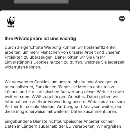
QR-CODE FÜR BANKING-APP
WWF Deutschland
Reinhardtstr. 18
10117 Berlin
Tel.: 030-311 777 700
Ihre Spende kann steuerlich geltend gemacht werden
Registriert als Stiftung WWF Deutschland, Senatsverwaltung für
Justiz Berlin, Az: 3416/976/2
Umsatzsteuer-Identifikationsnummer: DE 114236103
Freistellungsbescheid: Als gemeinnützige Körperschaft befreit
von der Körperschaftssteuer gem. §5 I 9 KStg. unter der
Steuernummer 27/641/09321