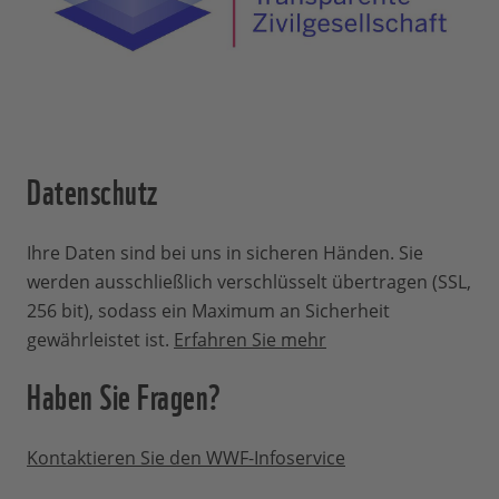
wir die Aktivitäten vor Ort stabil und im
Voraus planen möchten. Die größte
Freude haben Sie, wenn Sie uns als Pate
längerfristig begleiten. So bekommen Sie
direkt mit, was Sie mit Ihrer Spende
bewirken.
Datenschutz
Was ist, wenn eine Patenschaft
endet?
Ihre Daten sind bei uns in sicheren Händen. Sie
werden ausschließlich verschlüsselt übertragen (SSL,
256 bit), sodass ein Maximum an Sicherheit
Sollte eine Patenschaft und unsere damit
gewährleistet ist.
Erfahren Sie mehr
verbundene Arbeit vor Ort erfolgreich
abgeschlossen werden, informieren wir
Haben Sie Fragen?
Sie darüber selbstverständlich.
Schließlich haben Sie zu dem
Kontaktieren Sie den WWF-Infoservice
Projekterfolg beigetragen. Ihre
Patenschaft endet dann automatisch.