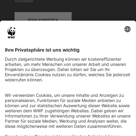
SozialBank
IBAN KOPIEREN
QR-CODE FÜR BANKING-APP
WWF Deutschland
Reinhardtstr. 18
10117 Berlin
Tel.: 030-311 777 700
Ihre Spende kann steuerlich geltend gemacht werden
Registriert als Stiftung WWF Deutschland, Senatsverwaltung für
Justiz Berlin, Az: 3416/976/2
Umsatzsteuer-Identifikationsnummer: DE 114236103
Freistellungsbescheid: Als gemeinnützige Körperschaft befreit