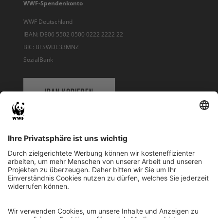
WWF-Spendenkonto
WWF Deutschland
IBAN: DE06 5502 0500 0222 2222 22
BIC: BFSWDE33MNZ
SozialBank
IBAN KOPIEREN
QR-CODE FÜR BANKING-APP
WWF Deutschland
Reinhardtstr. 18
10117 Berlin
Tel.: 030-311 777 700
Ihre Spende kann steuerlich geltend gemacht werden