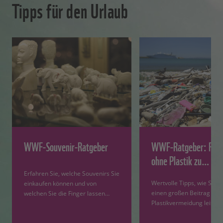
Tipps für den Urlaub
WWF-Souvenir-Ratgeber
WWF-Ratgeber: Reis
ohne Plastik zu…
Erfahren Sie, welche Souvenirs Sie
Wertvolle Tipps, wie Sie a
einkaufen können und von
einen großen Beitrag zur
welchen Sie die Finger lassen…
Plastikvermeidung leiste