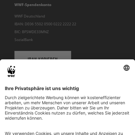
WWF-Spendenkonto
WWF Deutschland
IBAN: DE06 5502 0500 0222 2222 22
BIC: BFSWDE33MNZ
SozialBank
IBAN KOPIEREN
QR-CODE FÜR BANKING-APP
WWF Deutschland
Reinhardtstr. 18
10117 Berlin
Tel.: 030-311 777 700