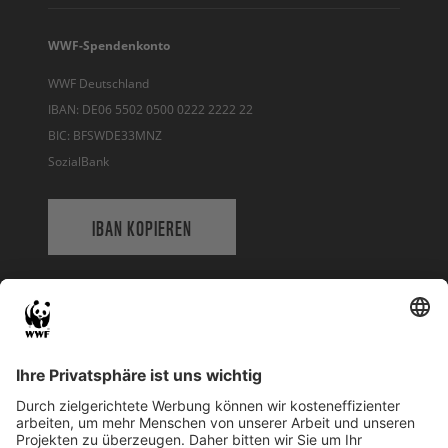
WWF-Spendenkonto
WWF Deutschland
IBAN: DE06 5502 0500 0222 2222 22
BIC: BFSWDE33MNZ
SozialBank
IBAN KOPIEREN
QR-CODE FÜR BANKING-APP
WWF Deutschland
Reinhardtstr. 18
10117 Berlin