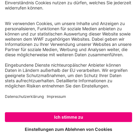
Tel.: 030-311 777 700
Ihre Spende kann steuerlich geltend gemacht werden
Registriert als Stiftung WWF Deutschland, Senatsverwaltung für
Justiz Berlin, Az: 3416/976/2
Umsatzsteuer-Identifikationsnummer: DE 114236103
Freistellungsbescheid: Als gemeinnützige Körperschaft befreit
von der Körperschaftssteuer gem. §5 I 9 KStg. unter der
Steuernummer 27/641/09321
© WWF Deutschland 2026