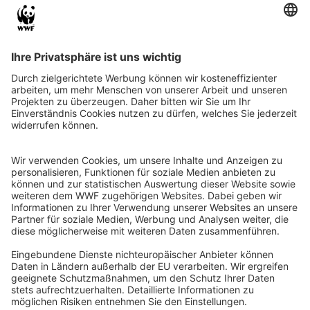
QR-CODE FÜR BANKING-APP
WWF Deutschland
Reinhardtstr. 18
10117 Berlin
Tel.: 030-311 777 700
Ihre Spende kann steuerlich geltend gemacht werden
Registriert als Stiftung WWF Deutschland, Senatsverwaltung für
Justiz Berlin, Az: 3416/976/2
Umsatzsteuer-Identifikationsnummer: DE 114236103
Freistellungsbescheid: Als gemeinnützige Körperschaft befreit
von der Körperschaftssteuer gem. §5 I 9 KStg. unter der
Steuernummer 27/641/09321