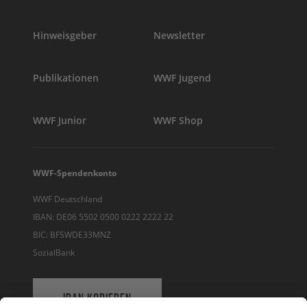
Hinweisgeber
Newsletter
Publikationen
WWF Jugend
WWF Junior
WWF Shop
WWF-Spendenkonto
WWF Deutschland
IBAN: DE06 5502 0500 0222 2222 22
BIC: BFSWDE33MNZ
SozialBank
IBAN KOPIEREN