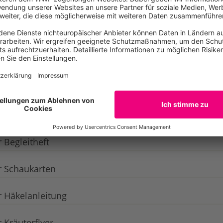
Jahreszeitenentdecken über die Schulter schauen?
Zum 
r Karten
 Begleitheft
r Schaukarten
r Häkelanleitung
 Kräuterflyer