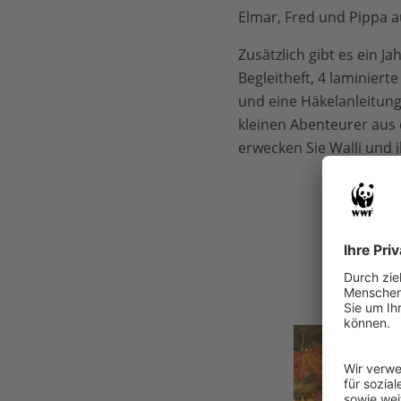
Elmar, Fred und Pippa 
Zusätzlich gibt es ein J
Begleitheft, 4 laminiert
und eine Häkelanleitung
kleinen Abenteurer aus d
erwecken Sie Walli und 