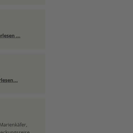
rlesen ...
lesen...
 Marienkäfer,
eckungsreise.