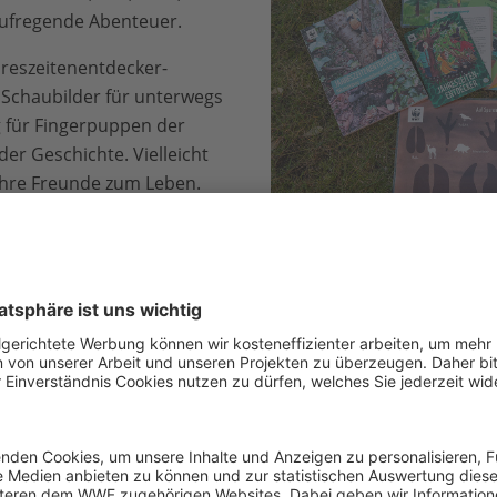
aufregende Abenteuer.
ahreszeitenentdecker-
e Schaubilder für unterwegs
 für Fingerpuppen der
er Geschichte. Vielleicht
ihre Freunde zum Leben.
Downloadmaterialien zum Jah
Sonja Ritter / WWF
WWF-Akademie
Möchten Sie den Autorinnen der Entdecker-Sets beim