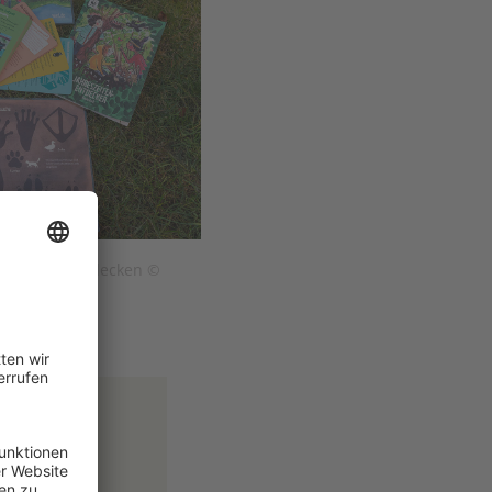
reszeitenentdecken ©