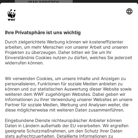
IBAN KOPIEREN
QR-CODE FÜR BANKING-APP
WWF Deutschland
Reinhardtstr. 18
10117 Berlin
Tel.: 030-311 777 700
Ihre Spende kann steuerlich geltend gemacht werden
Registriert als Stiftung WWF Deutschland, Senatsverwaltung für
Justiz Berlin, Az: 3416/976/2
Umsatzsteuer-Identifikationsnummer: DE 114236103
Freistellungsbescheid: Als gemeinnützige Körperschaft befreit
von der Körperschaftssteuer gem. §5 I 9 KStg. unter der
Steuernummer 27/641/09321