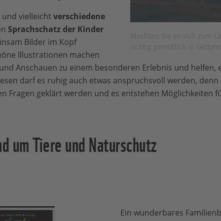
e
und vielleicht
verschiedene
en
Sprachschatz der Kinder
Machten Sie es sich zum Le
nsam Bilder im Kopf
richtig gemütlich © GettyI
höne Illustrationen machen
nd Anschauen zu einem besonderen Erlebnis und helfen, 
lesen darf es ruhig auch etwas anspruchsvoll werden, denn
 Fragen geklärt werden und es entstehen Möglichkeiten fü
nd um Tiere und Naturschutz
Ein wunderbares Familien