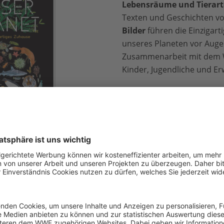
Lebensräume und Tierar
Texten und Geschichten vor
Bilder
führen die Einzigarti
unseres Planeten vor Auge
Zusammenarbeit mit dem 
Kinder, Jugendliche und E
lag
ndung von einer
lustigen