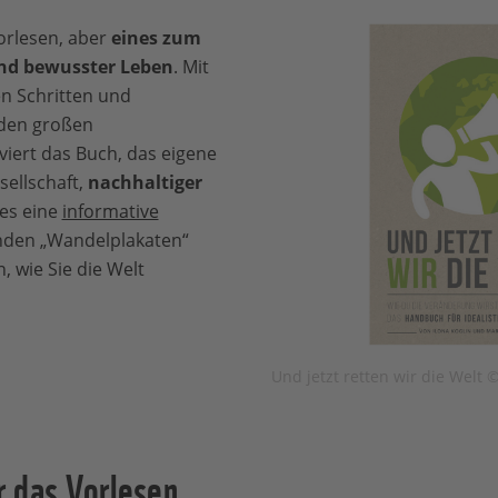
orlesen, aber
eines zum
nd bewusster Leben
. Mit
n Schritten und
 den großen
ert das Buch, das eigene
sellschaft,
nachhaltiger
 es eine
informative
nden „Wandelplakaten“
, wie Sie die Welt
Und jetzt retten wir die Wel
r das Vorlesen