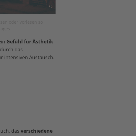
sen oder Vorlesen so
mages
ein
Gefühl für Ästhetik
 durch das
r intensiven Austausch.
buch, das
verschiedene