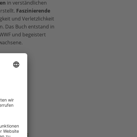
ten
in verständlichen
stellt.
Faszinierende
gkeit und Verletzlichkeit
n. Das Buch entstand in
WWF und begeistert
rwachsene.