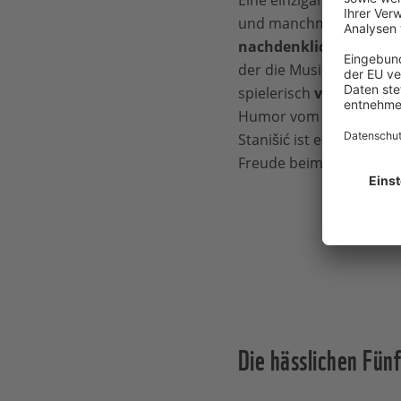
und manchmal wundervo
nachdenklichen Gesch
der die Musik entdeckt. G
spielerisch
viel Wissen
Humor vom Deutschen B
Stanišić ist eine Herau
Freude beim Vorlesen!
Die hässlichen Fünf