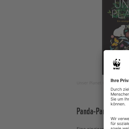
Unser Planet © Gabriel Ver
Panda-Pand
Eine einzigartige Verbi