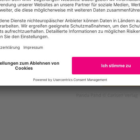
ll komischen, aber auch
ichte
über einen Panda,
leichzeitig gibt es
 über Pandas
. Der schräge
uchpreisträger Saša
sforderung und wahre
Panda Pand © Carlsen Verlag