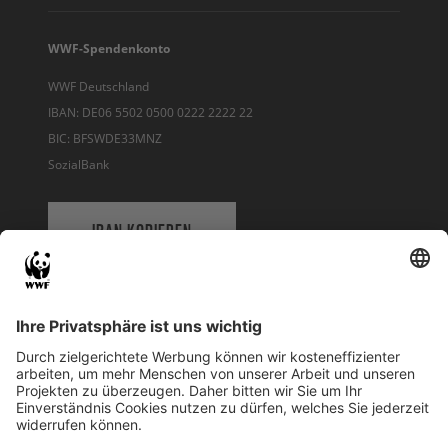
WWF-Spendenkonto
WWF Deutschland
IBAN: DE06 5502 0500 0222 2222 22
BIC: BFSWDE33MNZ
SozialBank
IBAN KOPIEREN
QR-CODE FÜR BANKING-APP
WWF Deutschland
Reinhardtstr. 18
10117 Berlin