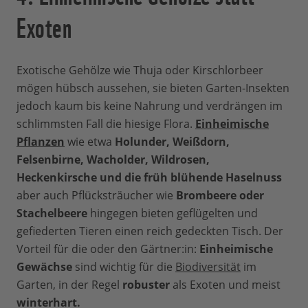
Exoten
Exotische Gehölze wie Thuja oder Kirschlorbeer
mögen hübsch aussehen, sie bieten Garten-Insekten
jedoch kaum bis keine Nahrung und verdrängen im
schlimmsten Fall die hiesige Flora.
Einheimische
Pflanzen
wie etwa
Holunder, Weißdorn,
Felsenbirne, Wacholder, Wildrosen,
Heckenkirsche und die früh blühende Haselnuss
aber auch Pflücksträucher wie
Brombeere oder
Stachelbeere
hingegen bieten geflügelten und
gefiederten Tieren einen reich gedeckten Tisch. Der
Vorteil für die oder den Gärtner:in:
Einheimische
Gewächse
sind wichtig für die
Biodiversität
im
Garten, in der Regel
robuster
als Exoten und meist
winterhart.