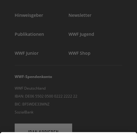
Hinweisgeber
Newsletter
Publikationen
WWF Jugend
WWF Junior
WWF Shop
WWF-Spendenkonto
WWF Deutschland
IBAN: DE06 5502 0500 0222 2222 22
BIC: BFSWDE33MNZ
SozialBank
IBAN KOPIEREN