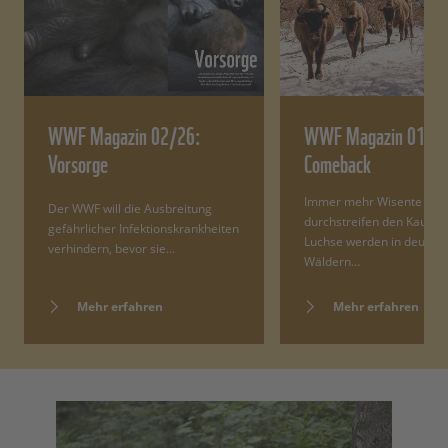
WWF Magazin 02/26:
WWF Magazin 01/2
Vorsorge
Comeback
Immer mehr Wisente
Der WWF will die Ausbreitung
durchstreifen den Kaukas
gefährlicher Infektionskrankheiten
Luchse werden in deutsc
verhindern, bevor sie…
Wäldern…
Mehr erfahren
Mehr erfahren