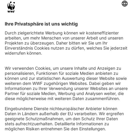
QR-CODE FÜR BANKING-APP
WWF Deutschland
Reinhardtstr. 18
10117 Berlin
Tel.: 030-311 777 700
Ihre Spende kann steuerlich geltend gemacht werden
Registriert als Stiftung WWF Deutschland, Senatsverwaltung für
Justiz Berlin, Az: 3416/976/2
Umsatzsteuer-Identifikationsnummer: DE 114236103
Freistellungsbescheid: Als gemeinnützige Körperschaft befreit
von der Körperschaftssteuer gem. §5 I 9 KStg. unter der
Steuernummer 27/641/09321