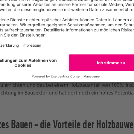
nsetzen
orteile unseres heimischen Holzes zu nutzen, sollte es aus 
rzen Transportwegen stammen. Nadelholz aus ökosystemsc
nal wie international oder gar aus Primärwäldern zu import
schon heute reicht unser heimischer Holzvorrat vollkommen
hen Jahresholzernte würde ausreichen, um das gesamte jäh
u errichten und das bei einem Holzbauanteil von 100%. In
eachtung im Bausektor und hat dort noch ein hohes Potential
s Bauen – die Vorteile der Holzbauwe