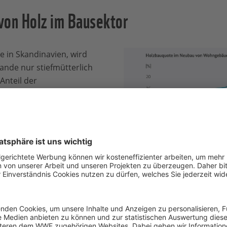
von Holz im Bausektor
e in Skandinavien, wird
lande nur stiefmütterlich
Anteil der
gebäude, die
stehen, im Jahr 2018 in
mt 17,6 Prozent. Diese
im Schneckentempo an – am
ilienhäusern. Bei
gut wie gar nicht. Seit
Anteil an
 hohem Holzanteil
%.
Holzbauquote im Neubau vo
statistisches Bundesamt