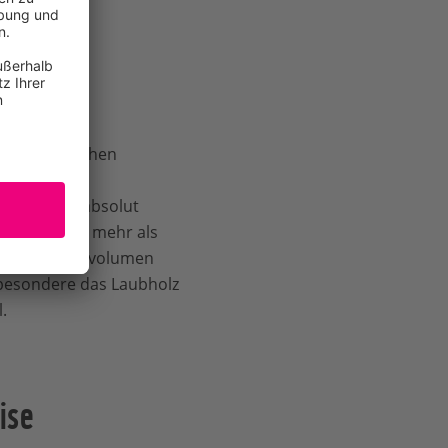
einer naturnahen
hädigenden
ieren, wäre absolut
 aus: Etwas mehr als
rliche Neubauvolumen
sbesondere das Laubholz
.
ise