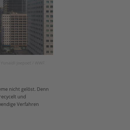
Yunaidi Joepoet / WWF
eme nicht gelöst. Denn
recycelt und
wendige Verfahren