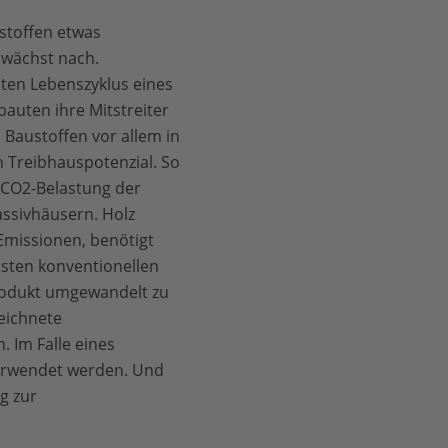
stoffen etwas
 wächst nach.
ten Lebenszyklus eines
auten ihre Mitstreiter
Baustoffen vor allem in
 Treibhauspotenzial. So
 CO2-Belastung der
sivhäusern. Holz
Emissionen, benötigt
isten konventionellen
rodukt umgewandelt zu
eichnete
Im Falle eines
verwendet werden. Und
g zur