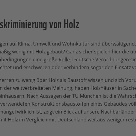
skriminierung von Holz
ngen auf Klima, Umwelt und Wohnkultur sind überwältigend
äßig wenig mit Holz gebaut? Ganz sicher spielen hier die
bedingungen eine große Rolle. Deutsche Verordnungen sind
chtet und erschweren oder verhindern sogar den Einsatz vo
rren zu wenig über Holz als Baustoff wissen und sich Vorur
en der weitverbreiteten Meinung, haben Holzhäuser in Sach
inhäusern. Nach Aussagen der TU München ist die Wahrsche
 verwendeten Konstruktions­baustoffen eines Gebäudes völl
ngel wirklich ist, zeigt ein Blick auf unsere Nachbarländer. 
it Holz im Vergleich mit Deutschland weitaus weniger restr