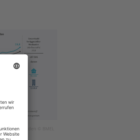
n Wohngebaeuden © BMEL