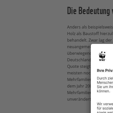
Die Bedeutung 
Anders als beispielsweis
Holz als Baustoff hierzu
behandelt. Zwar lag der 
neuangemeldeten Wohn
überwiegend aus Holz be
Deutschland bei insgesa
Quote steigt aber nur 
meisten noch bei Einfam
Mehrfamilienhäusern so 
dem Jahr 2000 liegt der 
Mehrfamilienhäuser mit
unverändert bei unter 3