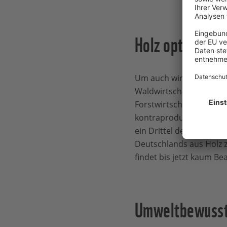
Holz optimal ei
Um auch wirklich alle V
Waldwirtschaft mit ku
Forstwirtschaften natio
kontraproduktiv. Denn 
ein Drittel der deutsc
Deutschlands aus Holz z
findet bis jetzt kaum B
Umweltbewusste