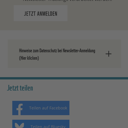
JETZT ANMELDEN
Hinweise zum Datenschutz bei Newsletter-Anmeldung
(Hier klicken)
Nach dem Absenden der Daten senden
wir Ihnen eine E-Mail, in der Sie die
Jetzt teilen
Anmeldung bestätigen müssen.
Ihre Einwilligung können Sie jederzeit
Teilen auf Facebook
ohne Angabe von Gründen widerrufen.
Einen formlosen Widerruf können Sie
entweder über den Abmeldelink in jedem
Teilen auf Bluesky