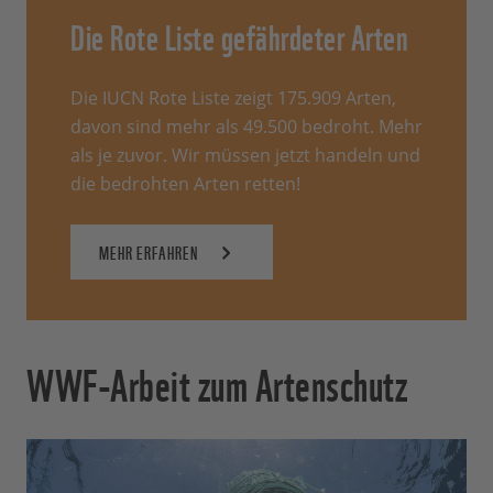
Die Rote Liste gefährdeter Arten
Die IUCN Rote Liste zeigt 175.909 Arten,
davon sind mehr als 49.500 bedroht. Mehr
als je zuvor. Wir müssen jetzt handeln und
die bedrohten Arten retten!
MEHR ERFAHREN
WWF-Arbeit zum Artenschutz