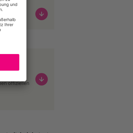
an
n offiziellen