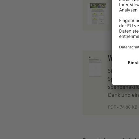
Tipps zum S
PDF - 380,10
Vorlage Spende
Sie sammeln 
Spender:inne
spendenaktion
Dank und ei
PDF - 74,86 KB