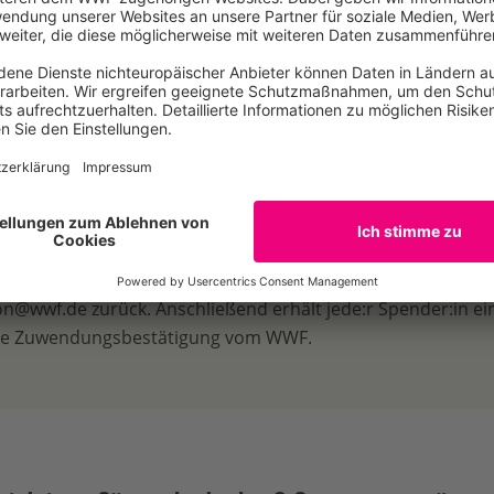
penden sammeln und deine Online-Spendenaktion
 KB
rliste
Bargeldspenden? Notieren Sie die Namen und Beträge der
n unkompliziert mit dieser Spenderliste und senden diese 
@wwf.de zurück. Anschließend erhält jede:r Spender:in eine
ne Zuwendungsbestätigung vom WWF.