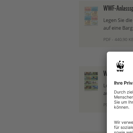
WWF-Anlassspen
Legen Sie die
auf eine Bar
PDF - 440,90 K
WWF-Anlassspe
Legen Sie die
auf eine Bar
PDF - 3,16 MB