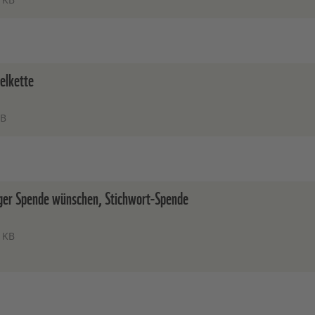
lkette
MB
er Spende wünschen, Stichwort-Spende
 KB