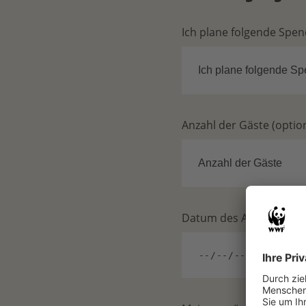
Ich plane folgende Spe
Anzahl der Gäste (option
Datum des Anlasses