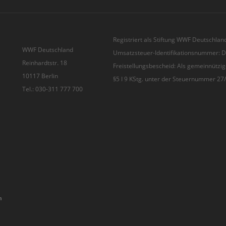
Registriert als Stiftung WWF Deutschland
WWF Deutschland
Umsatzsteuer-Identifikationsnummer:
Reinhardtstr. 18
Freistellungsbescheid: Als gemeinnützig
10117 Berlin
§5 I 9 KStg. unter der Steuernummer 2
Tel.: 030-311 777 700
n