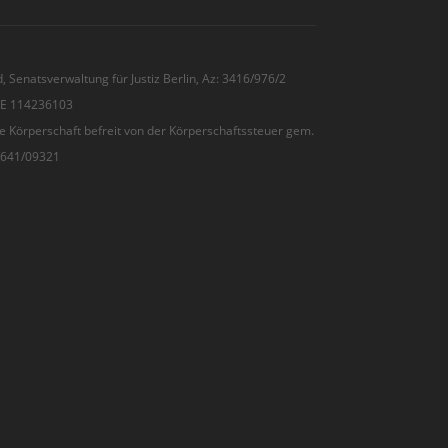
, Senatsverwaltung für Justiz Berlin, Az: 3416/976/2
 DE 114236103
e Körperschaft befreit von der Körperschaftssteuer gem.
7/641/09321