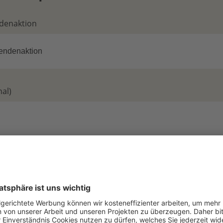
ndenaktion
al)