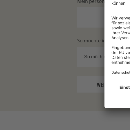
Mein persönliches Spen
So möchte ich das Spen
WEITER