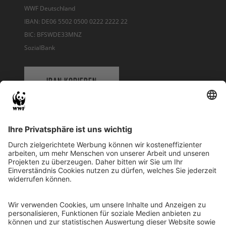
WWF Deutschland
IBAN: DE06 5502 0500 0222 2222 22
BIC: BFSWDE33MNZ
SozialBank
IBAN KOPIEREN
QR-CODE FÜR BANKING-APP
WWF Deutschland
Reinhardtstr. 18
10117 Berlin
Tel.: 030-311 777 700
Ihre Spende kann steuerlich geltend gemacht werden