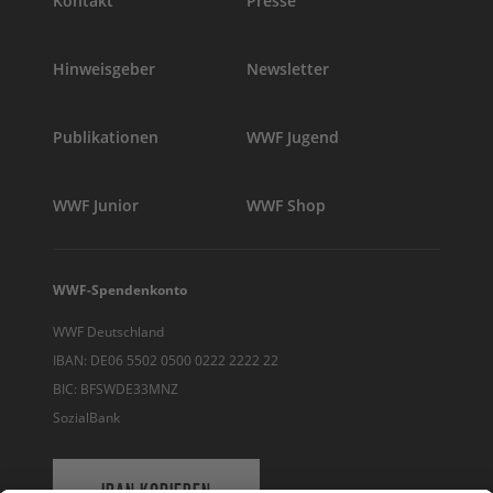
Kontakt
Presse
Hinweisgeber
Newsletter
Publikationen
WWF Jugend
WWF Junior
WWF Shop
WWF-Spendenkonto
WWF Deutschland
IBAN: DE06 5502 0500 0222 2222 22
BIC: BFSWDE33MNZ
SozialBank
IBAN KOPIEREN