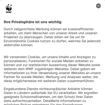
QR-CODE FÜR BANKING-APP
WWF Deutschland
Reinhardtstr. 18
10117 Berlin
Tel.: 030-311 777 700
Ihre Spende kann steuerlich geltend gemacht werden
Registriert als Stiftung WWF Deutschland, Senatsverwaltung für
Justiz Berlin, Az: 3416/976/2
Umsatzsteuer-Identifikationsnummer: DE 114236103
Freistellungsbescheid: Als gemeinnützige Körperschaft befreit
von der Körperschaftssteuer gem. §5 I 9 KStg. unter der
Steuernummer 27/641/09321