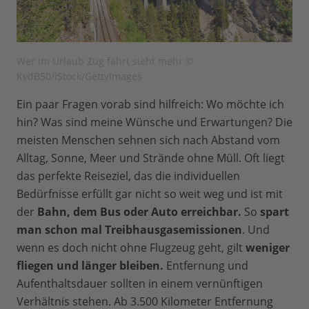
Wer im Urlaub Zug fährt sieht mehr ©
KvdB50/iStock/GettyImages
Ein paar Fragen vorab sind hilfreich: Wo möchte ich
hin? Was sind meine Wünsche und Erwartungen? Die
meisten Menschen sehnen sich nach Abstand vom
Alltag, Sonne, Meer und Strände ohne Müll. Oft liegt
das perfekte Reiseziel, das die individuellen
Bedürfnisse erfüllt gar nicht so weit weg und ist mit
der
Bahn, dem Bus oder Auto erreichbar.
So
spart
man schon mal Treibhausgasemissionen
. Und
wenn es doch nicht ohne Flugzeug geht, gilt
weniger
fliegen und länger bleiben.
Entfernung und
Aufenthaltsdauer sollten in einem vernünftigen
Verhältnis stehen. Ab 3.500 Kilometer Entfernung