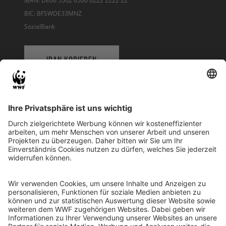
IBAN: DE06 5502 0500 0222 2222 22
BIC: BFSWDE33MNZ
SozialBank
IBAN KOPIEREN
QR-CODE FÜR BANKING-APP
WWF Deutschland
Reinhardtstr. 18
10117 Berlin
Tel.: 030-311 777 700
Ihre Spende kann steuerlich geltend gemacht werden
Registriert als Stiftung WWF Deutschland, Senatsverwaltung für
Justiz Berlin, Az: 3416/976/2